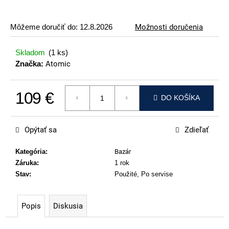
p
o
Môžeme doručiť do:
12.8.2026
Možnosti doručenia
r
ú
Skladom
(1 ks)
č
Značka:
Atomic
a
m
109 €
e
DO KOŠÍKA
Jednotková cena:
VOLKL
RACETIGER
Opýtať sa
Zdieľať
SL
12
WORLDCUP
Kategória
:
Bazár
Záruka
:
1 rok
369
€
Stav
:
Použité, Po servise
Popis
Diskusia