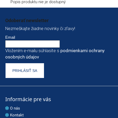
Popis produktu nie je dostupný
Zápätie
Odoberať newsletter
Nezmeškajte žiadne novinky či zľavy!
Email
Vložením e-mailu súhlasíte s
podmienkami ochrany
osobných údajov
PRIHLÁSIŤ SA
Informácie pre vás
O nás
Kontakt