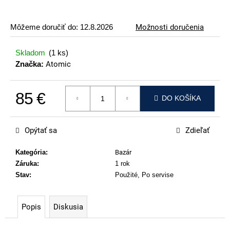
p
o
Môžeme doručiť do:
12.8.2026
Možnosti doručenia
r
ú
Skladom
(1 ks)
č
Značka:
Atomic
a
m
85 €
e
DO KOŠÍKA
Jednotková cena:
VOLKL
RACETIGER
Opýtať sa
Zdieľať
SL
12
WORLDCUP
Kategória
:
Bazár
Záruka
:
1 rok
369
€
Stav
:
Použité, Po servise
Popis
Diskusia