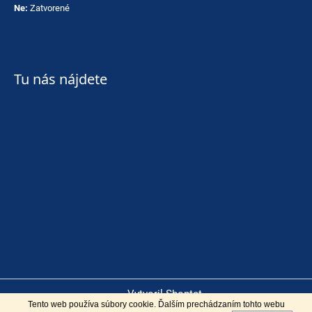
Ne:
Zatvorené
Tu nás nájdete
Vytvoril Shoptet
Tento web používa súbory cookie. Ďalším prechádzaním tohto webu