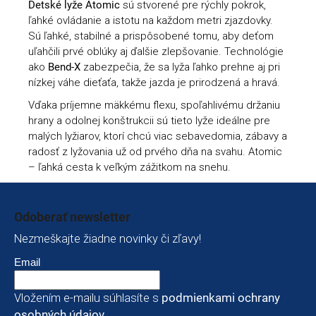
Detské lyže Atomic
sú stvorené pre rýchly pokrok,
ľahké ovládanie a istotu na každom metri zjazdovky.
Sú ľahké, stabilné a prispôsobené tomu, aby deťom
uľahčili prvé oblúky aj ďalšie zlepšovanie. Technológie
ako
Bend-X
zabezpečia, že sa lyža ľahko prehne aj pri
nízkej váhe dieťaťa, takže jazda je prirodzená a hravá.
Vďaka príjemne mäkkému flexu, spoľahlivému držaniu
hrany a odolnej konštrukcii sú tieto lyže ideálne pre
malých lyžiarov, ktorí chcú viac sebavedomia, zábavy a
radosť z lyžovania už od prvého dňa na svahu. Atomic
– ľahká cesta k veľkým zážitkom na snehu.
Zápätie
Odoberať newsletter
Nezmeškajte žiadne novinky či zľavy!
Email
Vložením e-mailu súhlasíte s
podmienkami ochrany
osobných údajov