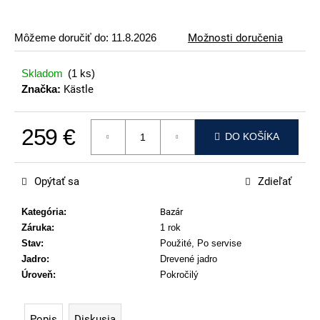
p
o
Môžeme doručiť do:
11.8.2026
Možnosti doručenia
r
ú
Skladom
(1 ks)
č
Značka:
Kästle
a
m
259 €
e
DO KOŠÍKA
Jednotková cena:
VOLKL
RACETIGER
Opýtať sa
Zdieľať
GS
89
Kategória
:
Bazár
€
Záruka
:
1 rok
Stav
:
Použité, Po servise
Jadro
:
Drevené jadro
Úroveň
:
Pokročilý
Popis
Diskusia