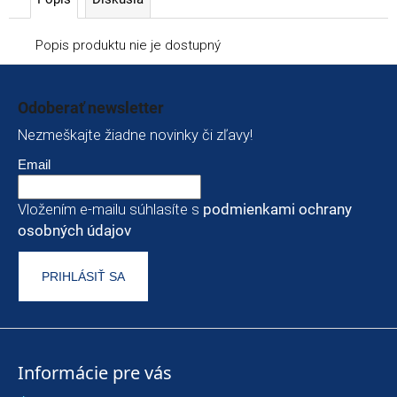
Popis produktu nie je dostupný
Zápätie
Odoberať newsletter
Nezmeškajte žiadne novinky či zľavy!
Email
Vložením e-mailu súhlasíte s
podmienkami ochrany
osobných údajov
PRIHLÁSIŤ SA
Informácie pre vás