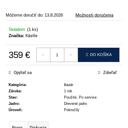
p
o
Môžeme doručiť do:
13.8.2026
Možnosti doručenia
r
ú
Skladom
(1 ks)
č
Značka:
Kästle
a
m
359 €
e
DO KOŠÍKA
Jednotková cena:
VOLKL
RTM
Opýtať sa
Zdieľať
99
€
Kategória
:
Bazár
Záruka
:
1 rok
Stav
:
Použité, Po servise
Jadro
:
Drevené jadro
Úroveň
:
Pokročilý
Popis
Diskusia