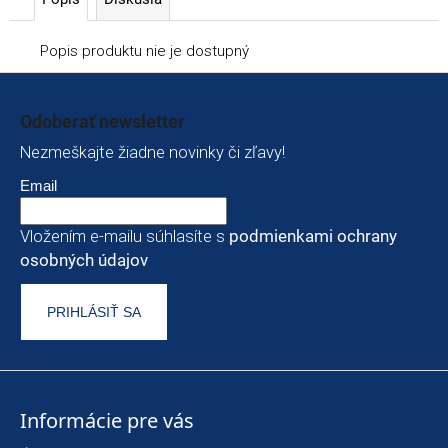
Popis produktu nie je dostupný
Zápätie
Odoberať newsletter
Nezmeškajte žiadne novinky či zľavy!
Email
Vložením e-mailu súhlasíte s
podmienkami ochrany
osobných údajov
PRIHLÁSIŤ SA
Informácie pre vás