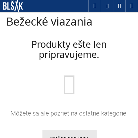
Košík
Prejsť na obsah
Hľadať
Nákup
M
Prihláseni
Späť
Späť
Bežecké viazania
Č
o
Produkty ešte len
p
pripravujeme.
o
t
r
e
b
u
Môžete sa ale pozrieť na ostatné kategórie.
j
e