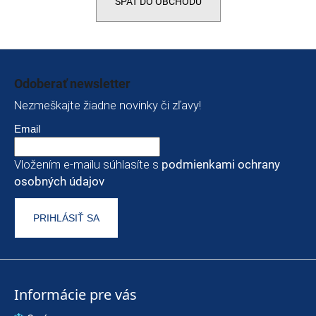
SPÄŤ DO OBCHODU
t
e
n
Zápätie
á
Odoberať newsletter
j
Nezmeškajte žiadne novinky či zľavy!
s
Email
ť
Vložením e-mailu súhlasíte s
podmienkami ochrany
?
osobných údajov
PRIHLÁSIŤ SA
HĽADAŤ
O
Informácie pre vás
d