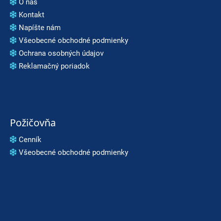
O nás
p
Kontakt
o
Napíšte nám
r
Všeobecné obchodné podmienky
ú
Ochrana osobných údajov
č
Reklamačný poriadok
a
m
e
ATOMIC
REDSTER
Požičovňa
J2(SPORT
HAUBER
Cenník
EDITION)
Všeobecné obchodné podmienky
79
€