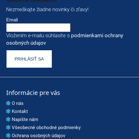
p
Nezmeškajte žiadne novinky či zľavy!
o
r
Email
ú
č
Vložením e-mailu súhlasíte s
podmienkami ochrany
a
osobných údajov
m
e
PRIHLÁSIŤ SA
VOLKL
RTM
99
€
Informácie pre vás
O nás
Kontakt
Napíšte nám
Všeobecné obchodné podmienky
Ochrana osobných údajov