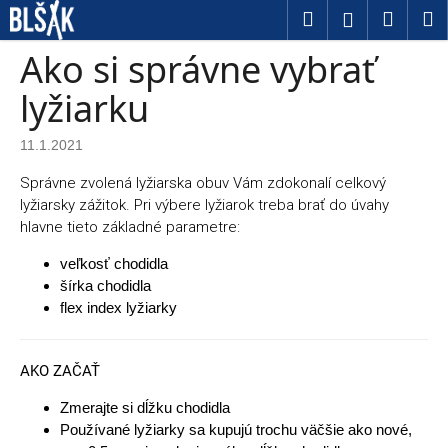
Košík
Prejsť na obsah
Hľadať
Nákup
M
Prihláseni
Späť
Späť
Ako si správne vybrať
Č
lyžiarku
o
11.1.2021
p
Správne zvolená lyžiarska obuv Vám zdokonalí celkový
o
lyžiarsky zážitok. Pri výbere lyžiarok treba brať do úvahy
t
hlavne tieto základné parametre:
r
veľkosť chodidla
šírka chodidla
e
flex index lyžiarky
b
u
AKO ZAČAŤ
j
Zmerajte si dĺžku chodidla
e
Používané lyžiarky sa kupujú trochu väčšie ako nové,