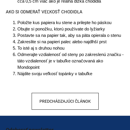
cca 0,5 cm viac ako je reálna dĺžka chodidla
t
e
AKO SI ODMERAŤ VEĽKOSŤ CHODIDLA
n
Položte kus papiera ku stene a prilepte ho páskou
Obujte si ponožku, ktorú používate do lyžiarky
á
Postavte sa na papier tak, aby sa päta opierala o stenu
j
Zakreslite si na papieri palec alebo najdlhší prst
To isté aj s druhou nohou
s
Odmerajte vzdialenosť od steny po zakreslenú značku -
ť
táto vzdialenosť je v tabuľke označovaná ako
Mondopoint
?
Nájdite svoju veľkosť topánky v tabuľke
HĽADAŤ
PREDCHÁDZAJÚCI ČLÁNOK
O
Zápätie
d
Odoberať newsletter