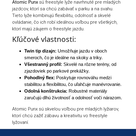
Atomic Punx
sú freestyle lyže navrhnuté pre mladých
jazdcov, ktorí sa chcú zabávať v parku a na svahu.
Tieto lyže kombinujú flexibilitu, odolnosť a skvelé
ovládanie, čo ich robí ideálnou voľbou pre všetkých,
ktorí majú záujem o freestyle jazdu.
Kľúčové vlastnosti:
Twin tip dizajn:
Umožňuje jazdu v oboch
smeroch, čo je ideálne na skoky a triky.
Všestranný profil:
Skvelé na rôzne terény, od
zjazdoviek po parkové prekážky.
Pohodlný flex:
Poskytuje rovnováhu medzi
stabilitou a flexibilitou, čo uľahčuje manévrovanie.
Odolná konštrukcia:
Robustné materiály
zaručujú dlhú životnosť a odolnosť voči nárazom.
Atomic Punx sú skvelou voľbou pre mladých lyžiarov,
ktorí chcú zažiť zábavu a kreativitu vo freestyle
lyžovaní.
Zápätie