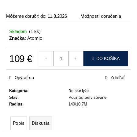
p
o
Môžeme doručiť do:
11.8.2026
Možnosti doručenia
r
ú
Skladom
(1 ks)
č
Značka:
Atomic
a
m
109 €
e
DO KOŠÍKA
Jednotková cena:
ATOMIC
REDSTER
Opýtať sa
Zdieľať
J2(SPORT
HAUBER
EDITION)
Kategória
:
Detské lyže
Stav
:
Použité, Servisované
79
€
Radius
:
140/10,7M
Popis
Diskusia