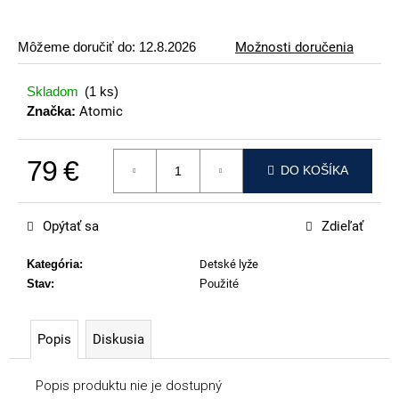
p
o
Môžeme doručiť do:
12.8.2026
Možnosti doručenia
r
ú
Skladom
(1 ks)
č
Značka:
Atomic
a
m
79 €
e
DO KOŠÍKA
Jednotková cena:
VOLKL
RACETIGER
Opýtať sa
Zdieľať
SL
12
WORLDCUP
Kategória
:
Detské lyže
Stav
:
Použité
369
€
Popis
Diskusia
Popis produktu nie je dostupný