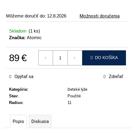
p
o
Môžeme doručiť do:
12.8.2026
Možnosti doručenia
r
ú
Skladom
(1 ks)
č
Značka:
Atomic
a
m
89 €
e
DO KOŠÍKA
Jednotková cena:
ATOMIC
REDSTER
Opýtať sa
Zdieľať
J2(SPORT
HAUBER
EDITION)
Kategória
:
Detské lyže
Stav
:
Použité
89
€
Radius
:
11
Popis
Diskusia