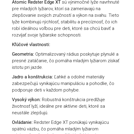
Atomic Redster Edge XT
sú výnimočné lyže navrhnuté
pre mladých lyžiarov, ktorí sa zameriavajú na
zlepšovanie svojich zručností a výkon na svahu. Tieto
lyže kombinujú rýchlosť, stabilitu a precíznosť, čo ich
robí ideálnou voľbou pre deti, ktoré sa chcú baviť a
rozvíjať svoje lyžiarske schopnosti.
Kľúčové vlastnosti:
Geometria:
Optimalizovaný rádius poskytuje plynulé a
presné zatáčanie, čo pomáha mladým lyžiarom získať
istotu pri jazde.
Jadro a konštrukcia:
Ľahké a odolné materiály
zabezpečujú vynikajúcu manipuláciu a pohodlie, čo
podporuje deti v každom pohybe.
Vysoký výkon:
Robustná konštrukcia predlžuje
životnosť lyží, ideálne pre aktívne deti, ktoré sa
neustále zlepšujú.
Ovládanie:
Redster Edge XT ponúkajú vynikajúcu
spätnú väzbu, čo pomáha mladým lyžiarom