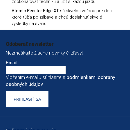
zdokonaľovať techniku a užiť si každú jazdu.
Atomic Redster Edge XT
sú skvelou voľbou pre deti,
ktoré túžia po zábave a chcú dosiahnuť skvelé
výsledky na svahu!
Zápätie
Odoberať newsletter
Nezmeškajte žiadne novinky či zľavy!
Email
Vložením e-mailu súhlasíte s
podmienkami ochrany
osobných údajov
PRIHLÁSIŤ SA