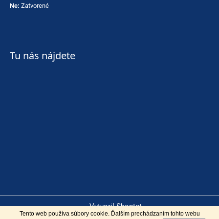
Ne:
Zatvorené
Tu nás nájdete
Vytvoril Shoptet
Tento web používa súbory cookie. Ďalším prechádzaním tohto webu