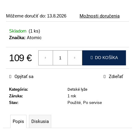
p
o
Môžeme doručiť do:
13.8.2026
Možnosti doručenia
r
ú
Skladom
(1 ks)
č
Značka:
Atomic
a
m
109 €
e
DO KOŠÍKA
Jednotková cena:
VOLKL
RTM
Opýtať sa
Zdieľať
99
€
Kategória
:
Detské lyže
Záruka
:
1 rok
Stav
:
Použité, Po servise
Popis
Diskusia