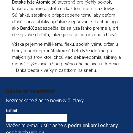
Detské lyže Atomic
sú stvorené pre rýchly pokrok,
ľahké ovládanie a istotu na každom metri zjazdovky.
Sú ľahké, stabilné a prispôsobené tomu, aby deťom
uľahčili prvé oblúky aj ďalšie zlepšovanie. Technológie
ako
Bend-X
zabezpečia, že sa lyža ľahko prehne aj pri
nízkej váhe dieťaťa, takže jazda je prirodzená a hravá.
Vďaka príjemne mäkkému flexu, spoľahlivému držaniu
hrany a odolnej konštrukcii sú tieto lyže ideálne pre
malých lyžiarov, ktorí chcú viac sebavedomia, zábavy a
radosť z lyžovania už od prvého dňa na svahu. Atomic
– ľahká cesta k veľkým zážitkom na snehu.
Zápätie
Odoberať newsletter
Nezmeškajte žiadne novinky či zľavy!
Email
Vložením e-mailu súhlasíte s
podmienkami ochrany
osobných údajov