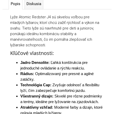
Popis
Diskusia
Lyže Atomic Redster J4 sú skvelou voľbou pre
mladých lyžiarov, ktorí chcú zažiť rýchlosť a výkon na
svahu. Tieto lyže sú navrhnuté pre deti a juniorov,
ponúkajú ideálnu kombináciu stability a
manévrovateľnosti, čo im pomáha zlepšovať ich
lyžiarske schopnosti.
Kľúčové vlastnosti:
Jadro Densolite:
Ľahká konštrukcia pre
jednoduché ovládanie a rýchlu reakciu.
Rádius:
Optimalizovaný pre presné a agilné
zatáčky.
Technológia Cap:
Zvyšuje odolnosť a flexibilitu
lyží, čím zabezpečuje komfortnú jazdu.
Všestranný dizajn:
Skvelé pre rôzne podmienky
a terény, ideálne pre lyžovanie na zjazdovkách.
Atraktívny vzhľad:
Moderné farby a dizajn, ktoré
oslovia mladých lyžiarov.