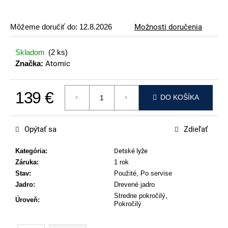
p
o
Môžeme doručiť do:
12.8.2026
Možnosti doručenia
r
ú
Skladom
(2 ks)
č
Značka:
Atomic
a
m
139 €
e
DO KOŠÍKA
Jednotková cena:
ATOMIC
REDSTER
Opýtať sa
Zdieľať
J2(SPORT
HAUBER
EDITION)
Kategória
:
Detské lyže
Záruka
:
1 rok
89
€
Stav
:
Použité, Po servise
Jadro
:
Drevené jadro
Stredne pokročilý,
Úroveň
:
Pokročilý