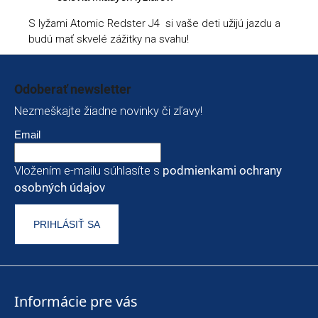
S lyžami Atomic Redster J4 si vaše deti užijú jazdu a
budú mať skvelé zážitky na svahu!
Zápätie
Odoberať newsletter
Nezmeškajte žiadne novinky či zľavy!
Email
Vložením e-mailu súhlasíte s
podmienkami ochrany
osobných údajov
PRIHLÁSIŤ SA
Informácie pre vás