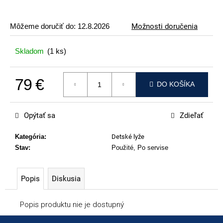
p
o
Môžeme doručiť do:
12.8.2026
Možnosti doručenia
r
ú
Skladom
(1 ks)
č
a
79 €
m
DO KOŠÍKA
e
Jednotková cena:
VOLKL
Opýtať sa
Zdieľať
RACETIGER
SL
Kategória
:
Detské lyže
12
WORLDCUP
Stav
:
Použité, Po servise
369
€
Popis
Diskusia
Popis produktu nie je dostupný