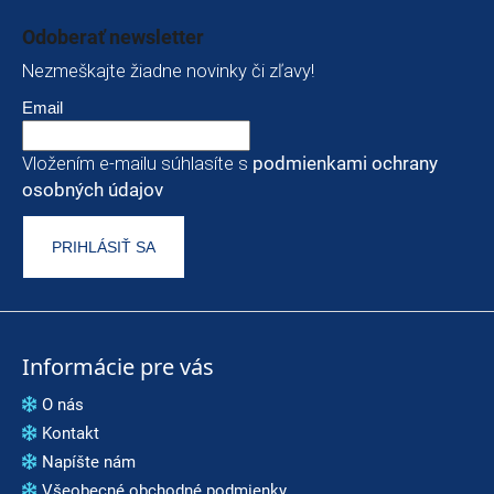
Zápätie
Odoberať newsletter
Nezmeškajte žiadne novinky či zľavy!
Email
Vložením e-mailu súhlasíte s
podmienkami ochrany
osobných údajov
PRIHLÁSIŤ SA
Informácie pre vás
O nás
Kontakt
Napíšte nám
Všeobecné obchodné podmienky