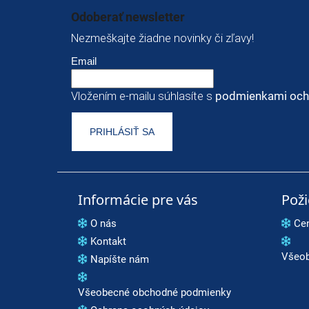
Odoberať newsletter
Nezmeškajte žiadne novinky či zľavy!
Email
Vložením e-mailu súhlasíte s
podmienkami och
PRIHLÁSIŤ SA
Informácie pre vás
Pož
O nás
Ce
Kontakt
Všeob
Napíšte nám
Všeobecné obchodné podmienky