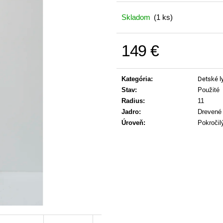
Skladom
(1 ks)
149 €
Jednotková cena:
Kategória
:
Detské l
Stav
:
Použité
Radius
:
11
Jadro
:
Drevené 
Úroveň
:
Pokročil