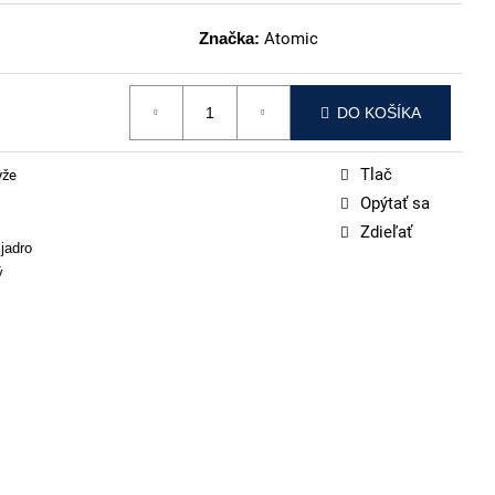
Značka:
Atomic
DO KOŠÍKA
Tlač
yže
Opýtať sa
Zdieľať
jadro
ý