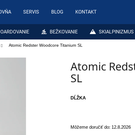
OVŇA
SERVIS
BLOG
KONTAKT
Čo potrebujete nájsť?
OARDOVANIE
BEŽKOVANIE
SKIALPINIZMUS
Atomic Redster Woodcore Titanium SL
HĽADAŤ
Atomic Reds
Odporúčame
SL
DĹŽKA
Môžeme doručiť do:
12.8.2026