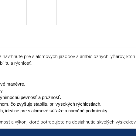
navrhnuté pre slalomových jazdcov a ambicióznych lyžiarov, ktor
ilitu a rýchlosť.
gové manévre.
y.
 výnimočnú pevnosť a pružnosť.
hom, čo zvyšuje stabilitu pri vysokých rýchlostiach.
, ideálne pre slalomové súťaže a náročné podmienky.
osť a výkon, ktoré potrebujete na dosiahnutie skvelých výsledkov