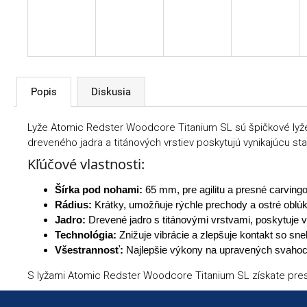
Popis
Diskusia
Lyže Atomic Redster Woodcore Titanium SL sú špičkové lyže 
dreveného jadra a titánových vrstiev poskytujú vynikajúcu stab
Kľúčové vlastnosti:
Šírka pod nohami:
65 mm, pre agilitu a presné carvin
Rádius:
Krátky, umožňuje rýchle prechody a ostré oblúk
Jadro:
Drevené jadro s titánovými vrstvami, poskytuje
Technológia:
Znižuje vibrácie a zlepšuje kontakt so sne
Všestrannosť:
Najlepšie výkony na upravených svahoch
S lyžami Atomic Redster Woodcore Titanium SL získate presn
Zápätie