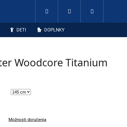
Hľadať
Nákupný koší
Prihlásenie
DETI
DOPLNKY
ter Woodcore Titanium
Možnosti doručenia