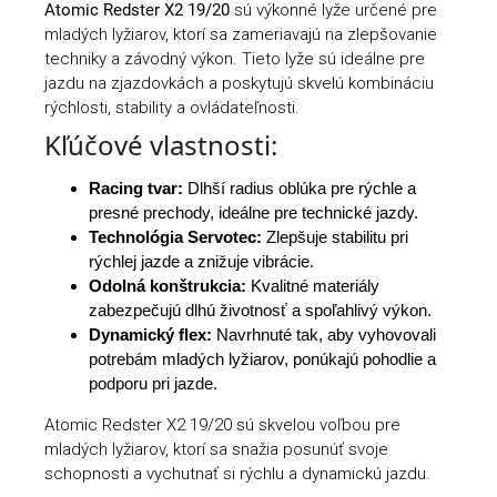
Atomic Redster X2 19/20
sú výkonné lyže určené pre
mladých lyžiarov, ktorí sa zameriavajú na zlepšovanie
techniky a závodný výkon. Tieto lyže sú ideálne pre
jazdu na zjazdovkách a poskytujú skvelú kombináciu
rýchlosti, stability a ovládateľnosti.
Kľúčové vlastnosti:
Racing tvar:
Dlhší radius oblúka pre rýchle a
presné prechody, ideálne pre technické jazdy.
Technológia Servotec:
Zlepšuje stabilitu pri
rýchlej jazde a znižuje vibrácie.
Odolná konštrukcia:
Kvalitné materiály
zabezpečujú dlhú životnosť a spoľahlivý výkon.
Dynamický flex:
Navrhnuté tak, aby vyhovovali
potrebám mladých lyžiarov, ponúkajú pohodlie a
podporu pri jazde.
Atomic Redster X2 19/20 sú skvelou voľbou pre
mladých lyžiarov, ktorí sa snažia posunúť svoje
schopnosti a vychutnať si rýchlu a dynamickú jazdu.