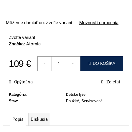
p
o
r
Môžeme doručiť do:
Zvoľte variant
Možnosti doručenia
ú
č
Zvoľte variant
a
Značka:
Atomic
m
e
109 €
DO KOŠÍKA
VOLKL
Jednotková cena:
RACETIGER
GS
Opýtať sa
Zdieľať
89
€
Kategória
:
Detské lyže
Stav
:
Použité, Servisované
Popis
Diskusia