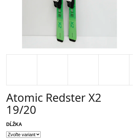
t
e
n
á
j
s
ť
?
Atomic Redster X2
19/20
HĽADAŤ
DĹŽKA
O
d