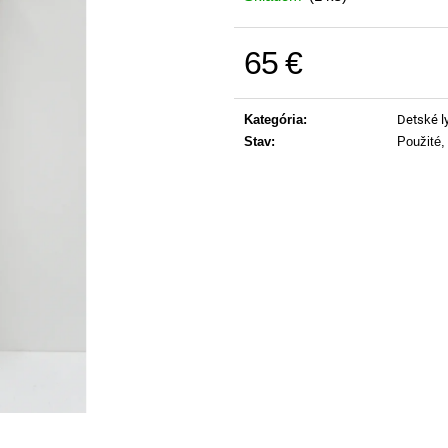
65 €
Jednotková cena:
Kategória
:
Detské l
Stav
:
Použité,