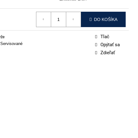
DO KOŠÍKA
Tlač
yže
 Servisované
Opýtať sa
Zdieľať