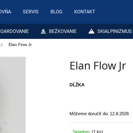
OVŇA
SERVIS
BLOG
KONTAKT
Čo potrebujete nájsť?
OARDOVANIE
BEŽKOVANIE
SKIALPINIZMUS
Elan Flow Jr
HĽADAŤ
Elan Flow Jr
Odporúčame
DĹŽKA
Môžeme doručiť do:
12.8.2026
Skladom
(1 ks)