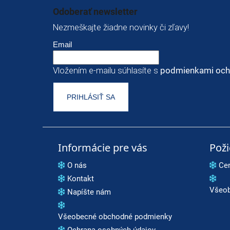
Odoberať newsletter
Nezmeškajte žiadne novinky či zľavy!
Email
Vložením e-mailu súhlasíte s
podmienkami och
PRIHLÁSIŤ SA
Informácie pre vás
Pož
O nás
Ce
Kontakt
Všeob
Napíšte nám
Všeobecné obchodné podmienky