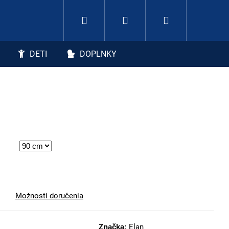
Hľadať
Nákupný koší
Prihlásenie
DETI
DOPLNKY
Možnosti doručenia
Značka:
Elan