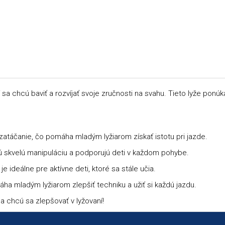
 sa chcú baviť a rozvíjať svoje zručnosti na svahu. Tieto lyže ponúk
atáčanie, čo pomáha mladým lyžiarom získať istotu pri jazde.
jú skvelú manipuláciu a podporujú deti v každom pohybe.
je ideálne pre aktívne deti, ktoré sa stále učia.
a mladým lyžiarom zlepšiť techniku a užiť si každú jazdu.
a chcú sa zlepšovať v lyžovaní!