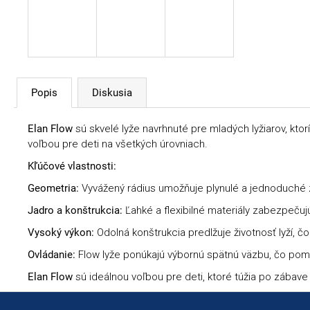
Popis
Diskusia
Elan Flow
sú skvelé lyže navrhnuté pre mladých lyžiarov, ktorí
voľbou pre deti na všetkých úrovniach.
Kľúčové vlastnosti:
Geometria:
Vyvážený rádius umožňuje plynulé a jednoduché z
Jadro a konštrukcia:
Ľahké a flexibilné materiály zabezpeču
Vysoký výkon:
Odolná konštrukcia predlžuje životnosť lyží, čo 
Ovládanie:
Flow lyže ponúkajú výbornú spätnú väzbu, čo pomáh
Elan Flow
sú ideálnou voľbou pre deti, ktoré túžia po zábave 
Zápätie