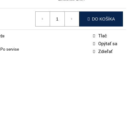
DO KOŠÍKA
Tlač
yže
Opýtať sa
 Po servise
Zdieľať