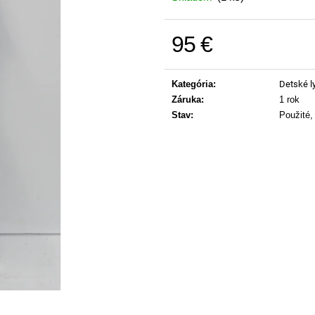
95 €
Jednotková cena:
Kategória
:
Detské l
Záruka
:
1 rok
Stav
:
Použité,