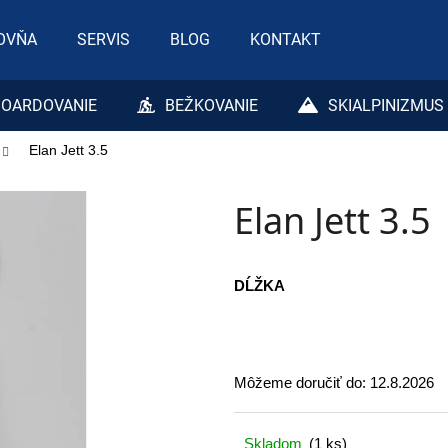
OVŇA
SERVIS
BLOG
KONTAKT
Čo potrebujete nájsť?
OARDOVANIE
BEŽKOVANIE
SKIALPINIZMUS
Elan Jett 3.5
HĽADAŤ
Elan Jett 3.5
Odporúčame
DĹŽKA
Môžeme doručiť do:
12.8.2026
Skladom
(1 ks)