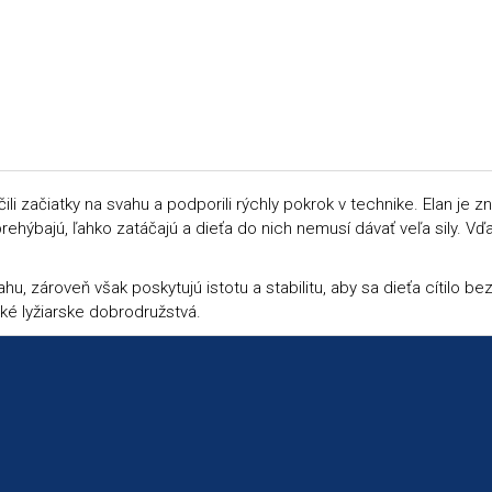
ili začiatky na svahu a podporili rýchly pokrok v technike. Elan je
ýbajú, ľahko zatáčajú a dieťa do nich nemusí dávať veľa sily. Vďak
ároveň však poskytujú istotu a stabilitu, aby sa dieťa cítilo bez
ské lyžiarske dobrodružstvá.