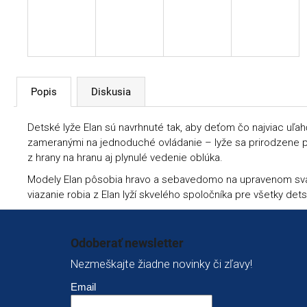
Popis
Diskusia
Detské lyže Elan sú navrhnuté tak, aby deťom čo najviac uľahč
zameranými na jednoduché ovládanie – lyže sa prirodzene preh
z hrany na hranu aj plynulé vedenie oblúka.
Modely Elan pôsobia hravo a sebavedomo na upravenom svahu, z
viazanie robia z Elan lyží skvelého spoločníka pre všetky det
Zápätie
Odoberať newsletter
Nezmeškajte žiadne novinky či zľavy!
Email