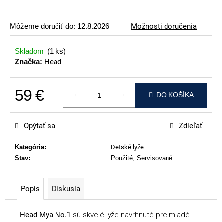
p
o
Môžeme doručiť do:
12.8.2026
Možnosti doručenia
r
ú
Skladom
(1 ks)
č
Značka:
Head
a
m
59 €
e
DO KOŠÍKA
Jednotková cena:
VOLKL
RACETIGER
Opýtať sa
Zdieľať
SL
12
WORLDCUP
Kategória
:
Detské lyže
Stav
:
Použité, Servisované
369
€
Popis
Diskusia
Head Mya No.1
sú skvelé lyže navrhnuté pre mladé