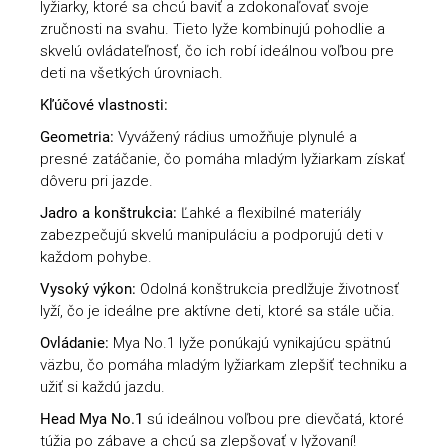
lyžiarky, ktoré sa chcú baviť a zdokonaľovať svoje
zručnosti na svahu. Tieto lyže kombinujú pohodlie a
skvelú ovládateľnosť, čo ich robí ideálnou voľbou pre
deti na všetkých úrovniach.
Kľúčové vlastnosti:
Geometria:
Vyvážený rádius umožňuje plynulé a
presné zatáčanie, čo pomáha mladým lyžiarkam získať
dôveru pri jazde.
Jadro a konštrukcia:
Ľahké a flexibilné materiály
zabezpečujú skvelú manipuláciu a podporujú deti v
každom pohybe.
Vysoký výkon:
Odolná konštrukcia predlžuje životnosť
lyží, čo je ideálne pre aktívne deti, ktoré sa stále učia.
Ovládanie:
Mya No.1 lyže ponúkajú vynikajúcu spätnú
väzbu, čo pomáha mladým lyžiarkam zlepšiť techniku a
užiť si každú jazdu.
Head Mya No.1
sú ideálnou voľbou pre dievčatá, ktoré
túžia po zábave a chcú sa zlepšovať v lyžovaní!