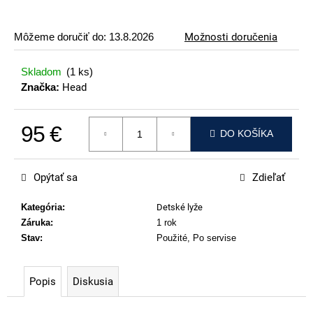
p
o
Môžeme doručiť do:
13.8.2026
Možnosti doručenia
r
ú
Skladom
(1 ks)
č
Značka:
Head
a
m
95 €
e
DO KOŠÍKA
Jednotková cena:
VOLKL
RTM
Opýtať sa
Zdieľať
99
€
Kategória
:
Detské lyže
Záruka
:
1 rok
Stav
:
Použité, Po servise
Popis
Diskusia