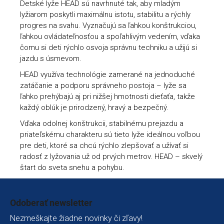
Detské lyže HEAD sú navrhnuté tak, aby mladým
lyžiarom poskytli maximálnu istotu, stabilitu a rýchly
progres na svahu. Vyznačujú sa ľahkou konštrukciou,
ľahkou ovládateľnosťou a spoľahlivým vedením, vďaka
čomu si deti rýchlo osvoja správnu techniku a užijú si
jazdu s úsmevom.
HEAD využíva technológie zamerané na jednoduché
zatáčanie a podporu správneho postoja – lyže sa
ľahko prehýbajú aj pri nižšej hmotnosti dieťaťa, takže
každý oblúk je prirodzený, hravý a bezpečný.
Vďaka odolnej konštrukcii, stabilnému prejazdu a
priateľskému charakteru sú tieto lyže ideálnou voľbou
pre deti, ktoré sa chcú rýchlo zlepšovať a užívať si
radosť z lyžovania už od prvých metrov. HEAD – skvelý
štart do sveta snehu a pohybu.
Zápätie
Odoberať newsletter
Nezmeškajte žiadne novinky či zľavy!