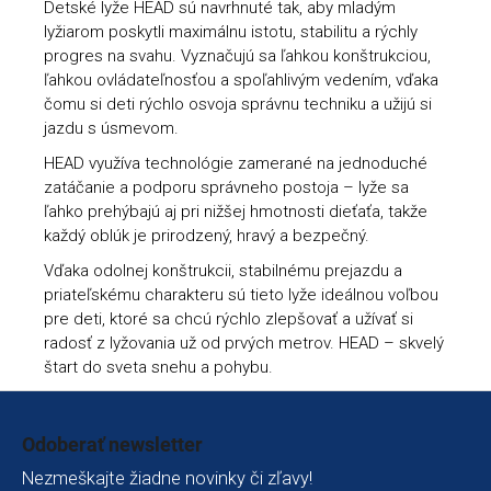
Detské lyže HEAD sú navrhnuté tak, aby mladým
lyžiarom poskytli maximálnu istotu, stabilitu a rýchly
progres na svahu. Vyznačujú sa ľahkou konštrukciou,
ľahkou ovládateľnosťou a spoľahlivým vedením, vďaka
čomu si deti rýchlo osvoja správnu techniku a užijú si
jazdu s úsmevom.
HEAD využíva technológie zamerané na jednoduché
zatáčanie a podporu správneho postoja – lyže sa
ľahko prehýbajú aj pri nižšej hmotnosti dieťaťa, takže
každý oblúk je prirodzený, hravý a bezpečný.
Vďaka odolnej konštrukcii, stabilnému prejazdu a
priateľskému charakteru sú tieto lyže ideálnou voľbou
pre deti, ktoré sa chcú rýchlo zlepšovať a užívať si
radosť z lyžovania už od prvých metrov. HEAD – skvelý
štart do sveta snehu a pohybu.
Zápätie
Odoberať newsletter
Nezmeškajte žiadne novinky či zľavy!