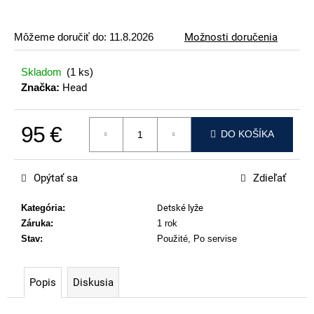
p
o
Môžeme doručiť do:
11.8.2026
Možnosti doručenia
r
ú
Skladom
(1 ks)
č
Značka:
Head
a
m
95 €
e
DO KOŠÍKA
Jednotková cena:
ATOMIC
REDSTER
Opýtať sa
Zdieľať
J2(SPORT
HAUBER
EDITION)
Kategória
:
Detské lyže
Záruka
:
1 rok
79
€
Stav
:
Použité, Po servise
Popis
Diskusia