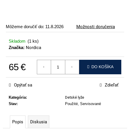
p
o
r
ú
Môžeme doručiť do:
11.8.2026
Možnosti doručenia
č
a
Skladom
(1 ks)
m
Značka:
Nordica
e
65 €
ATOMIC
DO KOŠÍKA
REDSTER
Jednotková cena:
J2(SPORT
HAUBER
Opýtať sa
Zdieľať
EDITION)
79
Kategória
:
Detské lyže
€
Stav
:
Použité, Servisované
Popis
Diskusia