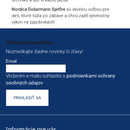
Nordica Dobermann Spitfire
sú skvelou voľbou pre
deti, ktoré túžia po zábave a chcú zažiť výnimočný
výkon na zjazdovkách!
Zápätie
Odoberať newsletter
Nezmeškajte žiadne novinky či zľavy!
Email
Vložením e-mailu súhlasíte s
podmienkami ochrany
osobných údajov
PRIHLÁSIŤ SA
Informácie pre vás