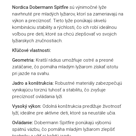
Nordica Dobermann Spitfire
sú výnimočné lyže
navrhnuté pre mladých lyžiarov, ktorí sa zameriavajú na
výkon a precíznosť. Tieto lyže ponúkajú skvelú
kombináciu stability a rýchlosti, čo ich robí ideálnou
voľbou pre deti, ktoré sa chcú zlepšovať vo svojich
lyžiarskych zručnostiach.
Kľúčové vlastnosti:
Geometria:
Kratší rádius umožňuje ostré a presné
zatáčanie, čo pomáha mladým lyžiarom získať istotu
pri jazde na svahu.
Jadro a konštrukcia:
Robustné materiály zabezpečujú
vynikajúcu torznú tuhosť a stabilitu, čo zvyšuje
precíznosť ovládania lyží.
Vysoký výkon:
Odolná konštrukcia predlžuje životnosť
lyží, ideálne pre aktívne deti, ktoré sa neustále učia.
Ovládanie:
Dobermann Spitfire ponúkajú výbornú
spätnú väzbu, čo pomáha mladým lyžiarom zlepšiť
techniku a užiť si každú jazdu.