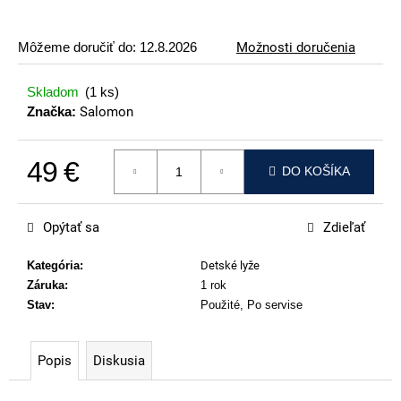
p
o
Môžeme doručiť do:
12.8.2026
Možnosti doručenia
r
ú
Skladom
(1 ks)
č
Značka:
Salomon
a
m
49 €
e
DO KOŠÍKA
Jednotková cena:
VOLKL
RTM
Opýtať sa
Zdieľať
99
€
Kategória
:
Detské lyže
Záruka
:
1 rok
Stav
:
Použité, Po servise
Popis
Diskusia