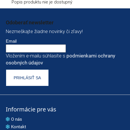
Popis produktu nie je dostupný
Zápätie
Odoberať newsletter
Nezmeškajte žiadne novinky či zľavy!
Email
Vložením e-mailu súhlasíte s
podmienkami ochrany
osobných údajov
PRIHLÁSIŤ SA
Informácie pre vás
O nás
Kontakt