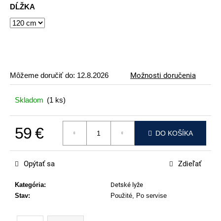
t
DĹŽKA
e
n
á
j
Môžeme doručiť do:
12.8.2026
Možnosti doručenia
s
Skladom
(1 ks)
ť
?
59 €
DO KOŠÍKA
Jednotková cena:
Opýtať sa
Zdieľať
HĽADAŤ
Kategória
:
Detské lyže
Stav
:
Použité, Po servise
O
d