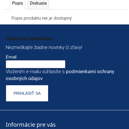
p
Popis
Diskusia
o
r
Popis produktu nie je dostupný
ú
Zápätie
č
Odoberať newsletter
a
m
Nezmeškajte žiadne novinky či zľavy!
e
Email
ATOMIC
REDSTER
Vložením e-mailu súhlasíte s
podmienkami ochrany
J2(SPORT
osobných údajov
HAUBER
EDITION)
89
PRIHLÁSIŤ SA
€
Informácie pre vás