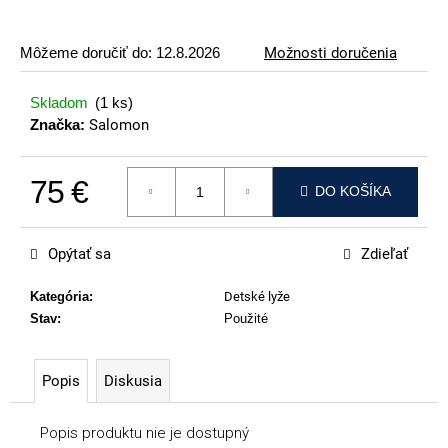
p
o
Môžeme doručiť do:
12.8.2026
Možnosti doručenia
r
ú
Skladom
(1 ks)
č
Značka:
Salomon
a
m
75 €
e
DO KOŠÍKA
Jednotková cena:
ATOMIC
REDSTER
Opýtať sa
Zdieľať
J2(SPORT
HAUBER
EDITION)
Kategória
:
Detské lyže
Stav
:
Použité
79
€
Popis
Diskusia
Popis produktu nie je dostupný