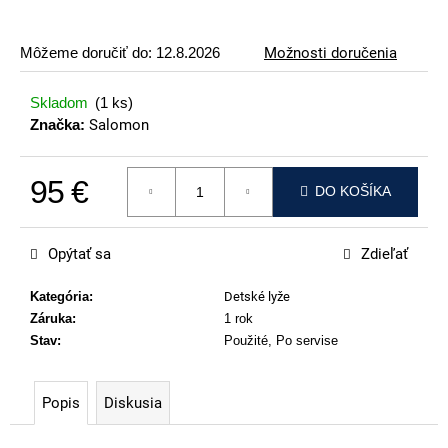
p
o
Môžeme doručiť do:
12.8.2026
Možnosti doručenia
r
ú
Skladom
(1 ks)
č
Značka:
Salomon
a
m
95 €
e
DO KOŠÍKA
Jednotková cena:
VOLKL
RACETIGER
Opýtať sa
Zdieľať
SL
12
WORLDCUP
Kategória
:
Detské lyže
Záruka
:
1 rok
369
€
Stav
:
Použité, Po servise
Popis
Diskusia