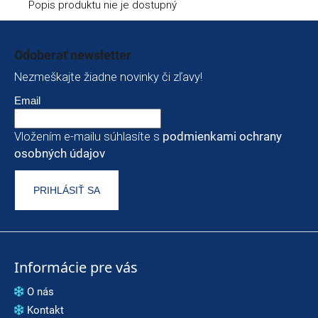
Popis produktu nie je dostupný
Zápätie
Odoberať newsletter
Nezmeškajte žiadne novinky či zľavy!
Email
Vložením e-mailu súhlasíte s
podmienkami ochrany
osobných údajov
PRIHLÁSIŤ SA
Informácie pre vás
O nás
Kontakt