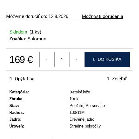
p
o
Môžeme doručiť do:
12.8.2026
Možnosti doručenia
r
ú
Skladom
(1 ks)
č
Značka:
Salomon
a
m
169 €
e
DO KOŠÍKA
Jednotková cena:
VOLKL
RACETIGER
Opýtať sa
Zdieľať
SL
12
WORLDCUP
Kategória
:
Detské lyže
Záruka
:
1 rok
369
€
Stav
:
Použité, Po servise
Radius
:
130/11M
Jadro
:
Drevené jadro
Úroveň
:
Stredne pokročilý