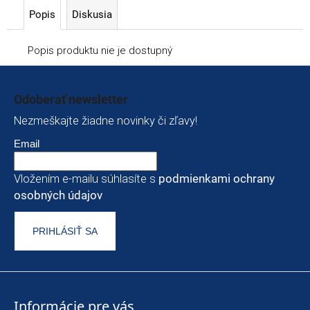
Popis
Diskusia
Popis produktu nie je dostupný
Zápätie
Odoberať newsletter
Nezmeškajte žiadne novinky či zľavy!
Email
Vložením e-mailu súhlasíte s
podmienkami ochrany
osobných údajov
PRIHLÁSIŤ SA
Informácie pre vás