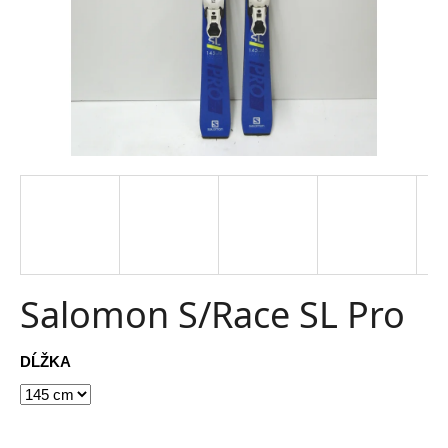
t
e
n
á
j
s
ť
?
Salomon S/Race SL Pro
HĽADAŤ
DĹŽKA
O
d