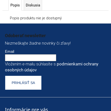
Popis
Diskusia
Popis produktu nie je dostupný
Zápätie
Odoberať newsletter
Nezmeškajte žiadne novinky či zľavy!
Email
Vložením e-mailu súhlasíte s
podmienkami ochrany
osobných údajov
PRIHLÁSIŤ SA
Informácie pre vás