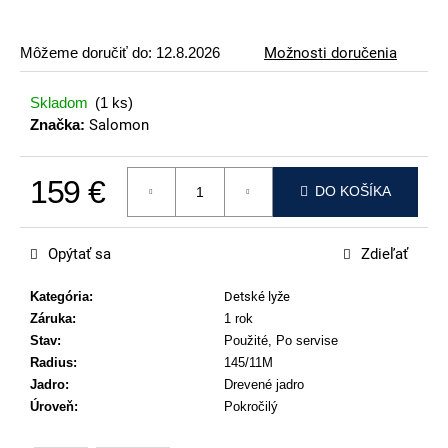
p
o
Môžeme doručiť do:
12.8.2026
Možnosti doručenia
r
ú
Skladom
(1 ks)
č
Značka:
Salomon
a
m
159 €
e
DO KOŠÍKA
Jednotková cena:
VOLKL
RACETIGER
Opýtať sa
Zdieľať
SL
12
WORLDCUP
Kategória
:
Detské lyže
Záruka
:
1 rok
369
€
Stav
:
Použité, Po servise
Radius
:
145/11M
Jadro
:
Drevené jadro
Úroveň
:
Pokročilý