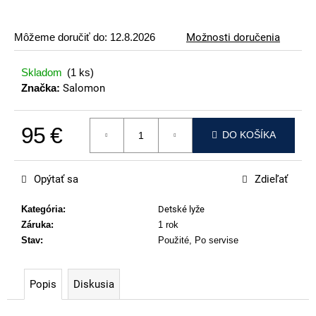
p
o
Môžeme doručiť do:
12.8.2026
Možnosti doručenia
r
ú
Skladom
(1 ks)
č
Značka:
Salomon
a
m
95 €
e
DO KOŠÍKA
Jednotková cena:
ATOMIC
REDSTER
Opýtať sa
Zdieľať
J2(SPORT
HAUBER
EDITION)
Kategória
:
Detské lyže
Záruka
:
1 rok
89
€
Stav
:
Použité, Po servise
Popis
Diskusia