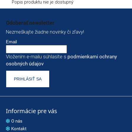
Popis produktu nie je dostupný
Zápätie
Odoberať newsletter
Nezmeškajte žiadne novinky či zľavy!
Email
Vložením e-mailu súhlasíte s
podmienkami ochrany
osobných údajov
PRIHLÁSIŤ SA
Informácie pre vás
O nás
Kontakt