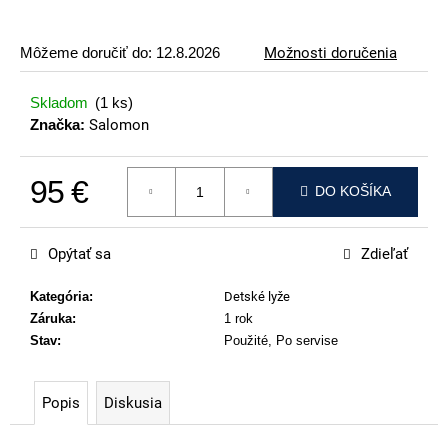
p
o
Môžeme doručiť do:
12.8.2026
Možnosti doručenia
r
ú
Skladom
(1 ks)
č
Značka:
Salomon
a
m
95 €
e
DO KOŠÍKA
Jednotková cena:
ATOMIC
REDSTER
Opýtať sa
Zdieľať
J2(SPORT
HAUBER
EDITION)
Kategória
:
Detské lyže
Záruka
:
1 rok
89
€
Stav
:
Použité, Po servise
Popis
Diskusia