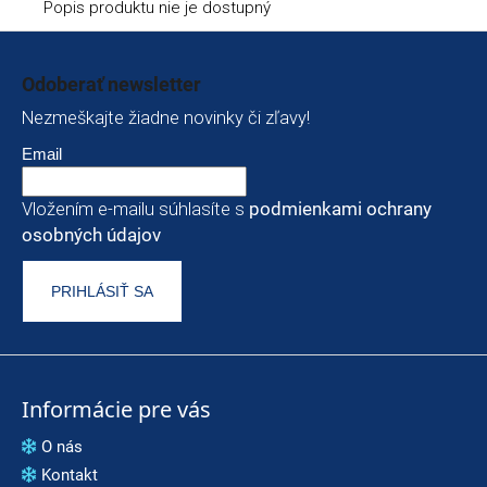
Popis produktu nie je dostupný
Zápätie
Odoberať newsletter
Nezmeškajte žiadne novinky či zľavy!
Email
Vložením e-mailu súhlasíte s
podmienkami ochrany
osobných údajov
PRIHLÁSIŤ SA
Informácie pre vás
O nás
Kontakt