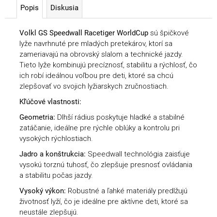
Popis
Diskusia
Volkl GS Speedwall Racetiger WorldCup
sú špičkové
lyže navrhnuté pre mladých pretekárov, ktorí sa
zameriavajú na obrovský slalom a technické jazdy.
Tieto lyže kombinujú precíznosť, stabilitu a rýchlosť, čo
ich robí ideálnou voľbou pre deti, ktoré sa chcú
zlepšovať vo svojich lyžiarskych zručnostiach.
Kľúčové vlastnosti:
Geometria:
Dlhší rádius poskytuje hladké a stabilné
zatáčanie, ideálne pre rýchle oblúky a kontrolu pri
vysokých rýchlostiach.
Jadro a konštrukcia:
Speedwall technológia zaisťuje
vysokú torznú tuhosť, čo zlepšuje presnosť ovládania
a stabilitu počas jazdy.
Vysoký výkon:
Robustné a ľahké materiály predlžujú
životnosť lyží, čo je ideálne pre aktívne deti, ktoré sa
neustále zlepšujú.