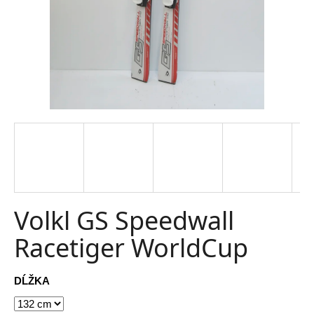
t
e
n
á
j
s
ť
?
Volkl GS Speedwall
Racetiger WorldCup
HĽADAŤ
DĹŽKA
O
d