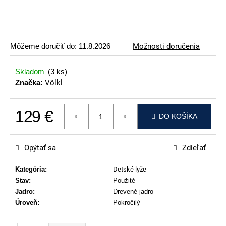
p
o
r
ú
Môžeme doručiť do:
11.8.2026
Možnosti doručenia
č
a
Skladom
(3 ks)
m
Značka:
Völkl
e
129 €
VOLKL
DO KOŠÍKA
RACETIGER
Jednotková cena:
GS
89
Opýtať sa
Zdieľať
€
Kategória
:
Detské lyže
Stav
:
Použité
Jadro
:
Drevené jadro
Úroveň
:
Pokročilý