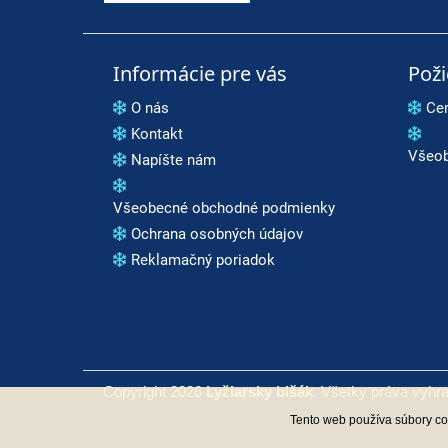
Informácie pre vás
Pož
O nás
Ce
Kontakt
Všeob
Napíšte nám
Všeobecné obchodné podmienky
Ochrana osobných údajov
Reklamačný poriadok
Copyright 2026
Lyžiarsky blšák
. Všetky práva vyhr
Tento web používa súbory coo