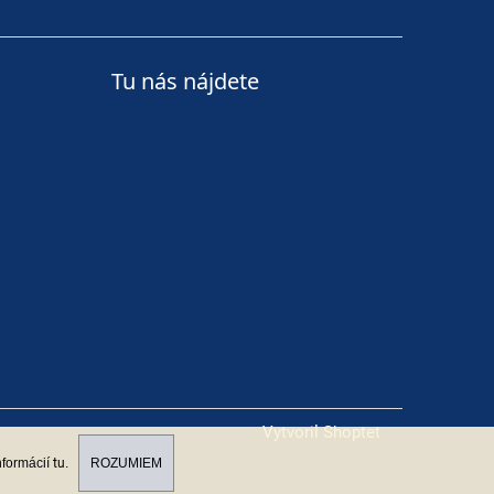
Tu nás nájdete
Vytvoril Shoptet
nformácií
tu
.
ROZUMIEM