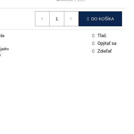
DO KOŠÍKA
Tlač
yže
Opýtať sa
jadro
Zdieľať
ý