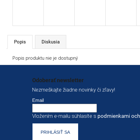
Popis
Diskusia
Popis produktu nie je dostupný
Zápätie
Odoberať newsletter
Nezmeškajte žiadne novinky či zľavy!
Email
Vložením e-mailu súhlasíte s
podmienkami och
PRIHLÁSIŤ SA