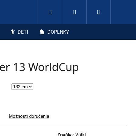
Hľadať
Nákupný koší
Prihlásenie
DETI
DOPLNKY
ger 13 WorldCup
Možnosti doručenia
Značka:
Völkl