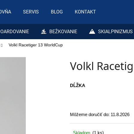
OVŇA
SERVIS
BLOG
KONTAKT
Čo potrebujete nájsť?
OARDOVANIE
BEŽKOVANIE
SKIALPINIZMUS
Volkl Racetiger 13 WorldCup
HĽADAŤ
Volkl Raceti
Odporúčame
DĹŽKA
Môžeme doručiť do:
11.8.2026
Skladom
(1 ks)