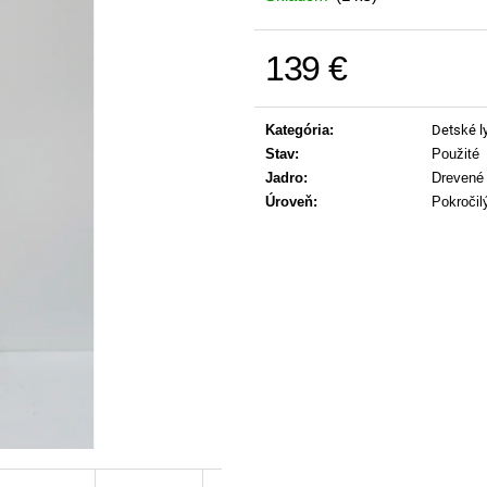
139 €
Jednotková cena:
Kategória
:
Detské l
Stav
:
Použité
Jadro
:
Drevené 
Úroveň
:
Pokročil