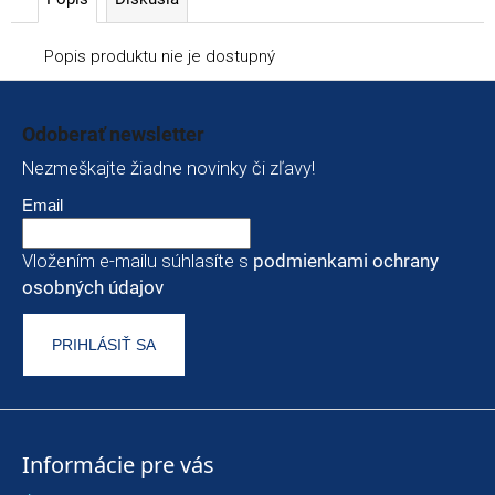
Popis produktu nie je dostupný
Zápätie
Odoberať newsletter
Nezmeškajte žiadne novinky či zľavy!
Email
Vložením e-mailu súhlasíte s
podmienkami ochrany
osobných údajov
PRIHLÁSIŤ SA
Informácie pre vás