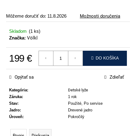
p
o
Môžeme doručiť do:
11.8.2026
Možnosti doručenia
r
ú
Skladom
(1 ks)
č
Značka:
Völkl
a
m
199 €
e
DO KOŠÍKA
Jednotková cena:
ATOMIC
REDSTER
Opýtať sa
Zdieľať
J2(SPORT
HAUBER
EDITION)
Kategória
:
Detské lyže
Záruka
:
1 rok
79
€
Stav
:
Použité, Po servise
Jadro
:
Drevené jadro
Úroveň
:
Pokročilý
Popis
Diskusia