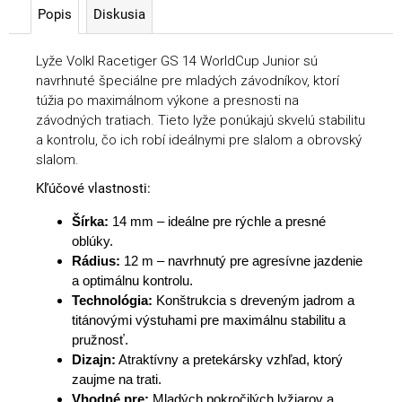
Popis
Diskusia
Lyže Volkl Racetiger GS 14 WorldCup Junior sú
navrhnuté špeciálne pre mladých závodníkov, ktorí
túžia po maximálnom výkone a presnosti na
závodných tratiach. Tieto lyže ponúkajú skvelú stabilitu
a kontrolu, čo ich robí ideálnymi pre slalom a obrovský
slalom.
Kľúčové vlastnosti:
Šírka:
14 mm – ideálne pre rýchle a presné
oblúky.
Rádius:
12 m – navrhnutý pre agresívne jazdenie
a optimálnu kontrolu.
Technológia:
Konštrukcia s dreveným jadrom a
titánovými výstuhami pre maximálnu stabilitu a
pružnosť.
Dizajn:
Atraktívny a pretekársky vzhľad, ktorý
zaujme na trati.
Vhodné pre:
Mladých pokročilých lyžiarov a