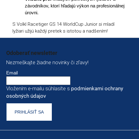
závodníkov, ktorí hľadajú výkon na profesionálnej
úrovni.
S Volkl Racetiger GS 14 WorldCup Junior si mladí
lyžiari užijú každý pretek s istotou a nadšením!
Zápätie
Odoberať newsletter
Nezmeškajte žiadne novinky či zľavy!
Email
Vložením e-mailu súhlasíte s
podmienkami ochrany
osobných údajov
PRIHLÁSIŤ SA