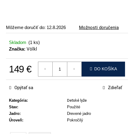
p
o
r
ú
Môžeme doručiť do:
12.8.2026
Možnosti doručenia
č
a
Skladom
(1 ks)
m
Značka:
Völkl
e
149 €
VOLKL
DO KOŠÍKA
RACETIGER
Jednotková cena:
SL
12
Opýtať sa
Zdieľať
WORLDCUP
369
Kategória
:
Detské lyže
€
Stav
:
Použité
Jadro
:
Drevené jadro
Úroveň
:
Pokročilý