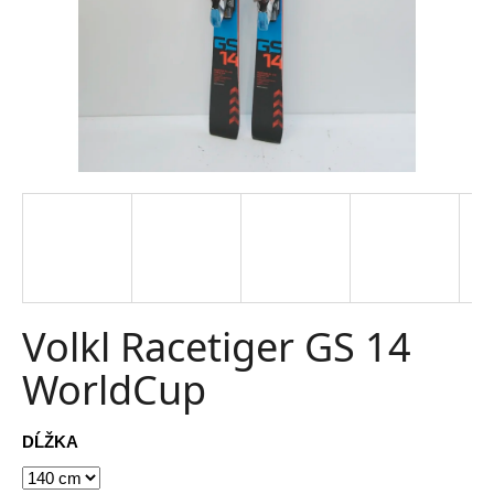
t
e
n
á
j
s
ť
?
Volkl Racetiger GS 14
WorldCup
HĽADAŤ
DĹŽKA
O
d