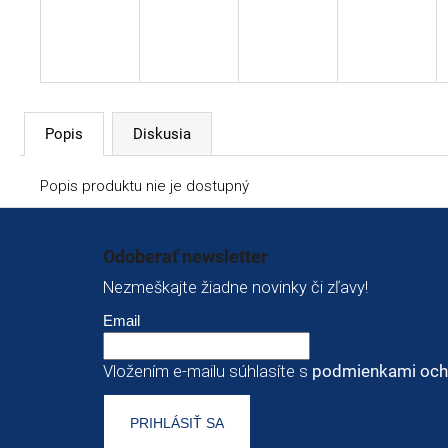
Popis
Diskusia
Popis produktu nie je dostupný
Zápätie
Odoberať newsletter
Nezmeškajte žiadne novinky či zľavy!
Email
Vložením e-mailu súhlasíte s
podmienkami och
PRIHLÁSIŤ SA