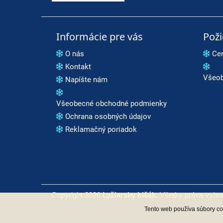
Informácie pre vás
Pož
O nás
Ce
Kontakt
Všeob
Napíšte nám
Všeobecné obchodné podmienky
Ochrana osobných údajov
Reklamačný poriadok
Copyright 2026
Lyžiarsky blšák
. Všetky práva vyhr
Tento web používa súbory coo