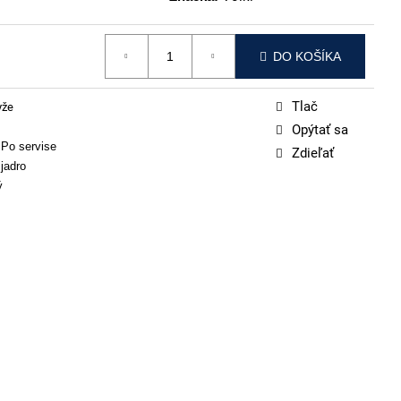
DO KOŠÍKA
Tlač
yže
Opýtať sa
 Po servise
Zdieľať
jadro
ý