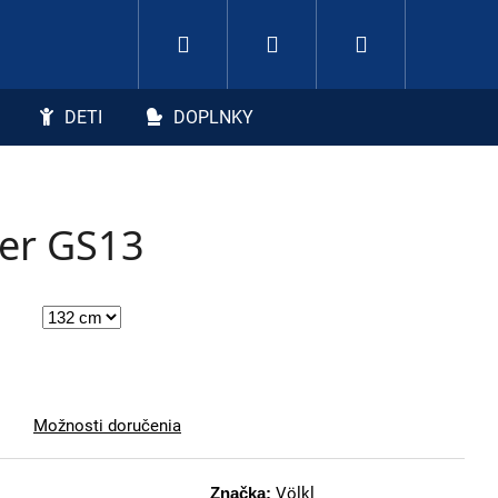
Hľadať
Nákupný koší
Prihlásenie
DETI
DOPLNKY
ger GS13
Možnosti doručenia
Značka:
Völkl