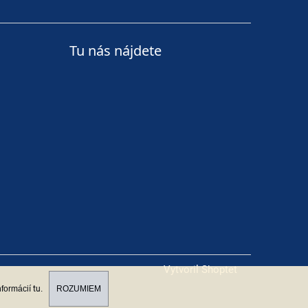
Tu nás nájdete
Vytvoril Shoptet
nformácií
tu
.
ROZUMIEM