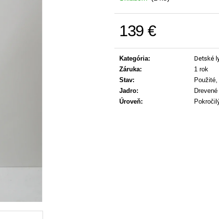
139 €
Jednotková cena:
Kategória
:
Detské l
Záruka
:
1 rok
Stav
:
Použité,
Jadro
:
Drevené 
Úroveň
:
Pokročil