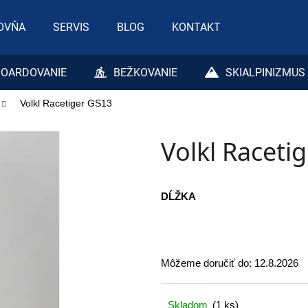
OVŇA
SERVIS
BLOG
KONTAKT
Čo potrebujete nájsť?
OARDOVANIE
BEŽKOVANIE
SKIALPINIZMUS
Volkl Racetiger GS13
HĽADAŤ
Volkl Raceti
Odporúčame
DĹŽKA
Môžeme doručiť do:
12.8.2026
Skladom
(1 ks)