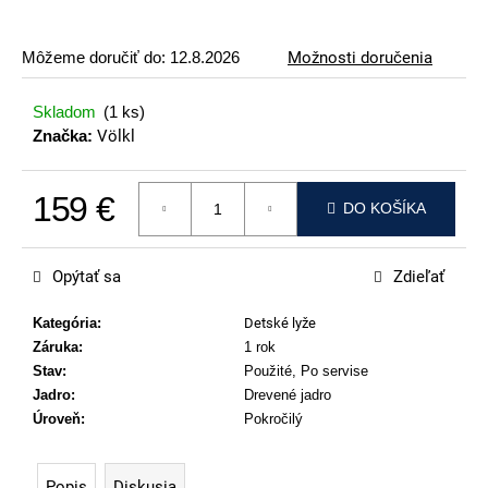
p
o
Môžeme doručiť do:
12.8.2026
Možnosti doručenia
r
ú
Skladom
(1 ks)
č
Značka:
Völkl
a
m
159 €
e
DO KOŠÍKA
Jednotková cena:
VOLKL
RACETIGER
Opýtať sa
Zdieľať
SL
12
WORLDCUP
Kategória
:
Detské lyže
Záruka
:
1 rok
369
€
Stav
:
Použité, Po servise
Jadro
:
Drevené jadro
Úroveň
:
Pokročilý
Popis
Diskusia