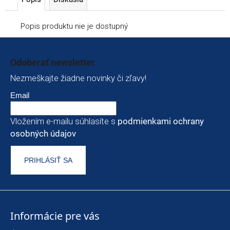
Popis produktu nie je dostupný
Zápätie
Odoberať newsletter
Nezmeškajte žiadne novinky či zľavy!
Email
Vložením e-mailu súhlasíte s
podmienkami ochrany
osobných údajov
PRIHLÁSIŤ SA
Informácie pre vás