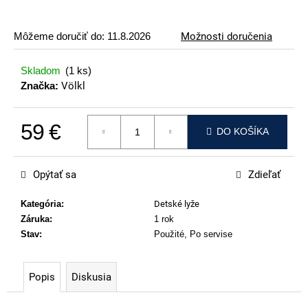
p
o
Môžeme doručiť do:
11.8.2026
Možnosti doručenia
r
ú
Skladom
(1 ks)
č
Značka:
Völkl
a
m
59 €
e
DO KOŠÍKA
Jednotková cena:
ATOMIC
REDSTER
Opýtať sa
Zdieľať
J2(SPORT
HAUBER
EDITION)
Kategória
:
Detské lyže
Záruka
:
1 rok
79
€
Stav
:
Použité, Po servise
Popis
Diskusia