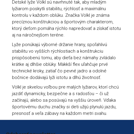
Detské lyže Völkl sú navrhnuté tak, aby mladým
lyžiarom poskytli stabilitu, rýchlosť a maximálnu
kontrolu v každom oblúku. Značka Völkl je známa
precíznou konštrukciou a športovým charakterom,
ktorý deťom pomáha rýchlo napredovať a získať istotu
aj na náročnejšom teréne.
Lyže ponúkajú výborné držanie hrany, spoľahlivú
stabilitu vo vyšších rýchlostiach a konštrukciu
prispôsobenú tomu, aby dieťa bez námahy zvládalo
krátke aj dlhšie oblúky. Mäkkší flex uľahčuje prvé
technické kroky, zatiaľ čo pevné jadro a odolné
bočnice dodávajú lyži istotu a dlhú životnosť.
Völkl je skvelou voľbou pre malých lyžiarov, ktorí chcú
jazdiť dynamicky, bezpečne a s radosťou – či už
začínajú, alebo sa posúvajú na vyššiu úroveň. Vďaka
športovému duchu značky si deti užijú plynulú jazdu,
presnosť a veľa zábavy na každom metri svahu.
Zápätie