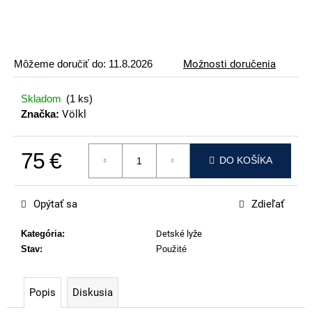
p
o
r
ú
Môžeme doručiť do:
11.8.2026
Možnosti doručenia
č
a
Skladom
(1 ks)
m
Značka:
Völkl
e
75 €
ATOMIC
DO KOŠÍKA
REDSTER
Jednotková cena:
J2(SPORT
HAUBER
Opýtať sa
Zdieľať
EDITION)
79
Kategória
:
Detské lyže
€
Stav
:
Použité
Popis
Diskusia