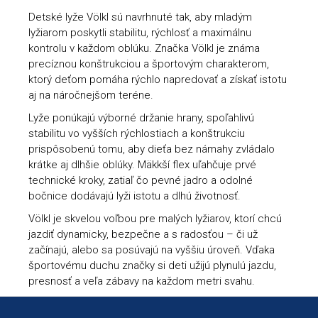
Detské lyže Völkl sú navrhnuté tak, aby mladým
lyžiarom poskytli stabilitu, rýchlosť a maximálnu
kontrolu v každom oblúku. Značka Völkl je známa
precíznou konštrukciou a športovým charakterom,
ktorý deťom pomáha rýchlo napredovať a získať istotu
aj na náročnejšom teréne.
Lyže ponúkajú výborné držanie hrany, spoľahlivú
stabilitu vo vyšších rýchlostiach a konštrukciu
prispôsobenú tomu, aby dieťa bez námahy zvládalo
krátke aj dlhšie oblúky. Mäkkší flex uľahčuje prvé
technické kroky, zatiaľ čo pevné jadro a odolné
bočnice dodávajú lyži istotu a dlhú životnosť.
Völkl je skvelou voľbou pre malých lyžiarov, ktorí chcú
jazdiť dynamicky, bezpečne a s radosťou – či už
začínajú, alebo sa posúvajú na vyššiu úroveň. Vďaka
športovému duchu značky si deti užijú plynulú jazdu,
presnosť a veľa zábavy na každom metri svahu.
Zápätie