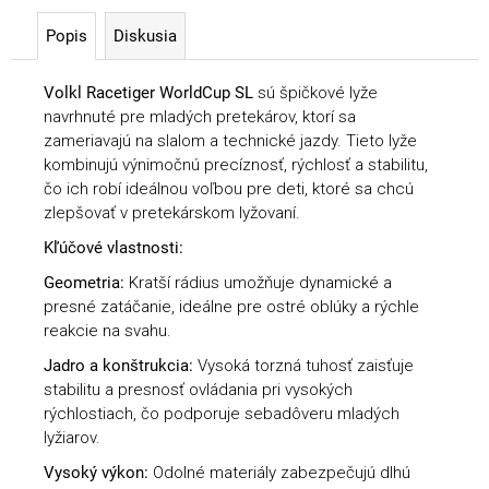
Popis
Diskusia
Volkl Racetiger WorldCup SL
sú špičkové lyže
navrhnuté pre mladých pretekárov, ktorí sa
zameriavajú na slalom a technické jazdy. Tieto lyže
kombinujú výnimočnú precíznosť, rýchlosť a stabilitu,
čo ich robí ideálnou voľbou pre deti, ktoré sa chcú
zlepšovať v pretekárskom lyžovaní.
Kľúčové vlastnosti:
Geometria:
Kratší rádius umožňuje dynamické a
presné zatáčanie, ideálne pre ostré oblúky a rýchle
reakcie na svahu.
Jadro a konštrukcia:
Vysoká torzná tuhosť zaisťuje
stabilitu a presnosť ovládania pri vysokých
rýchlostiach, čo podporuje sebadôveru mladých
lyžiarov.
Vysoký výkon:
Odolné materiály zabezpečujú dlhú