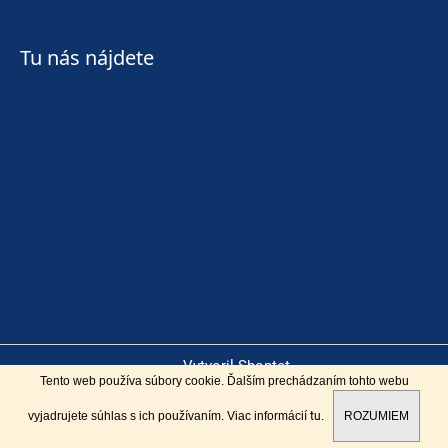
Tu nás nájdete
Vytvoril Shoptet
Tento web používa súbory cookie. Ďalším prechádzaním tohto webu
Copyright 2026
Lyžiarsky blšák
. Všetky práva vyhradené.
vyjadrujete súhlas s ich používaním. Viac informácií
tu
.
ROZUMIEM