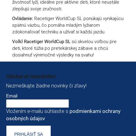
životnosť lyží, ideálne pre aktívne deti, ktoré neustále
zlepšujú svoje zručnosti.
Ovládanie:
Racetiger WorldCup SL ponúkajú vynikajúcu
spätnú väzbu, čo pomáha mladým lyžiarom
zdokonaľovať techniku a užívať si každú jazdu.
Volkl Racetiger WorldCup SL
sú skvelou voľbou pre
deti, ktoré túžia po pretekárskej zábave a chcú
dosiahnuť výnimočné výsledky na svahu!
Zápätie
Odoberať newsletter
Nezmeškajte žiadne novinky či zľavy!
Email
Vložením e-mailu súhlasíte s
podmienkami ochrany
osobných údajov
PRIHLÁSIŤ SA