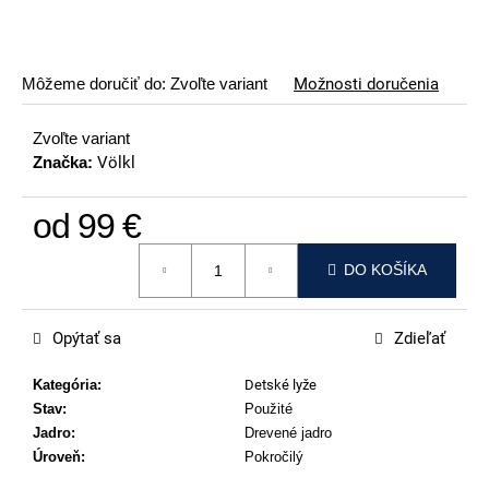
p
o
r
Môžeme doručiť do:
Zvoľte variant
Možnosti doručenia
ú
č
Zvoľte variant
a
Značka:
Völkl
m
e
od
99 €
ATOMIC
Jednotková cena:
REDSTER
DO KOŠÍKA
J2(SPORT
HAUBER
EDITION)
Opýtať sa
Zdieľať
89
€
Kategória
:
Detské lyže
Stav
:
Použité
Jadro
:
Drevené jadro
Úroveň
:
Pokročilý