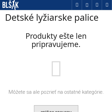
Košík
Prejsť na obsah
Hľadať
Nákup
M
Prihláseni
Späť
Späť
Detské lyžiarske palice
Č
o
Produkty ešte len
p
pripravujeme.
o
t
r
e
b
u
Môžete sa ale pozrieť na ostatné kategórie.
j
e