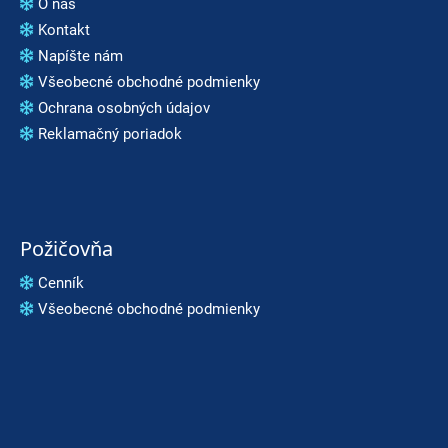
O nás
p
Kontakt
o
Napíšte nám
r
Všeobecné obchodné podmienky
ú
Ochrana osobných údajov
č
Reklamačný poriadok
a
m
e
VOLKL
RACETIGER
Požičovňa
SL
12
Cenník
WORLDCUP
Všeobecné obchodné podmienky
369
€