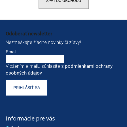
SPÄŤ DO OBCHODU
t
e
n
Zápätie
á
Odoberať newsletter
j
Nezmeškajte žiadne novinky či zľavy!
s
Email
ť
Vložením e-mailu súhlasíte s
podmienkami ochrany
?
osobných údajov
PRIHLÁSIŤ SA
HĽADAŤ
O
Informácie pre vás
d