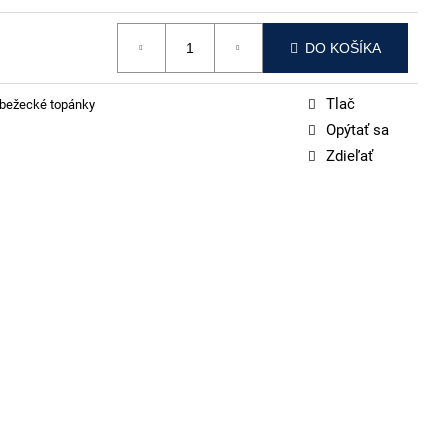
DO KOŠÍKA
Tlač
bežecké topánky
Opýtať sa
Zdieľať