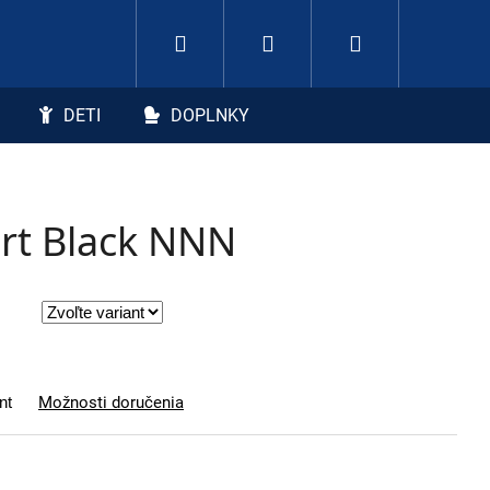
Hľadať
Nákupný koší
Prihlásenie
DETI
DOPLNKY
rt Black NNN
nt
Možnosti doručenia