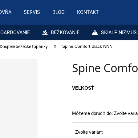
OVŇA
SERVIS
BLOG
KONTAKT
Čo potrebujete nájsť?
OARDOVANIE
BEŽKOVANIE
SKIALPINIZMUS
Dospelé bežecké topánky
Spine Comfort Black NNN
HĽADAŤ
Spine Comfo
Odporúčame
VEĽKOSŤ
Môžeme doručiť do:
Zvoľte varia
Zvoľte variant