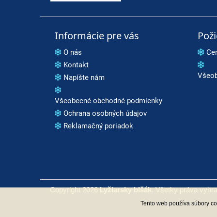
Informácie pre vás
Pož
O nás
Ce
Kontakt
Všeob
Napíšte nám
Všeobecné obchodné podmienky
Ochrana osobných údajov
Reklamačný poriadok
Copyright 2026
Lyžiarsky blšák
. Všetky práva vyhr
Tento web používa súbory coo