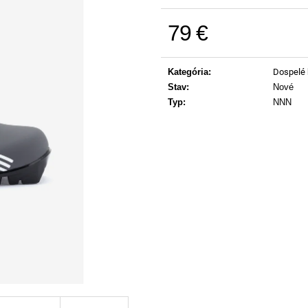
79 €
Jednotková cena:
Kategória
:
Dospelé 
Stav
:
Nové
Typ
:
NNN