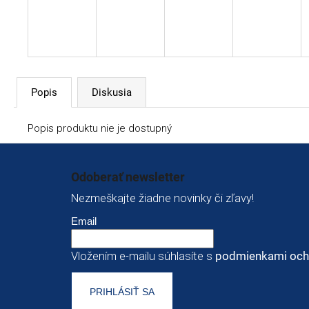
Popis
Diskusia
Popis produktu nie je dostupný
Zápätie
Odoberať newsletter
Nezmeškajte žiadne novinky či zľavy!
Email
Vložením e-mailu súhlasíte s
podmienkami och
PRIHLÁSIŤ SA