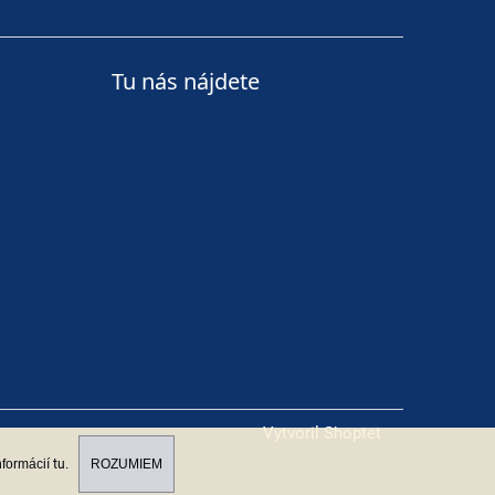
Tu nás nájdete
Vytvoril Shoptet
nformácií
tu
.
ROZUMIEM