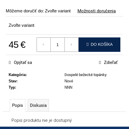
p
o
Môžeme doručiť do:
Zvoľte variant
Možnosti doručenia
r
ú
Zvoľte variant
č
a
45 €
DO KOŠÍKA
m
Jednotková cena:
e
Opýtať sa
Zdieľať
VOLKL
RACETIGER
Kategória
:
Dospelé bežecké topánky
GS
Stav
:
Nové
89
Typ
:
NNN
€
Popis
Diskusia
Popis produktu nie je dostupný