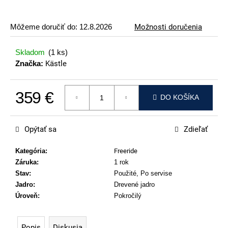
p
o
Môžeme doručiť do:
12.8.2026
Možnosti doručenia
r
ú
Skladom
(1 ks)
č
Značka:
Kästle
a
m
359 €
e
DO KOŠÍKA
Jednotková cena:
ATOMIC
REDSTER
Opýtať sa
Zdieľať
J2(SPORT
HAUBER
EDITION)
Kategória
:
Freeride
Záruka
:
1 rok
89
€
Stav
:
Použité, Po servise
Jadro
:
Drevené jadro
Úroveň
:
Pokročilý
Popis
Diskusia