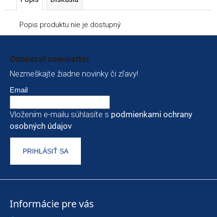
Popis produktu nie je dostupný
Zápätie
Odoberať newsletter
Nezmeškajte žiadne novinky či zľavy!
Email
Vložením e-mailu súhlasíte s
podmienkami ochrany
osobných údajov
PRIHLÁSIŤ SA
Informácie pre vás