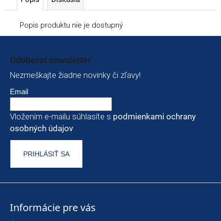
Popis produktu nie je dostupný
Zápätie
Odoberať newsletter
Nezmeškajte žiadne novinky či zľavy!
Email
Vložením e-mailu súhlasíte s
podmienkami ochrany
osobných údajov
PRIHLÁSIŤ SA
Informácie pre vás