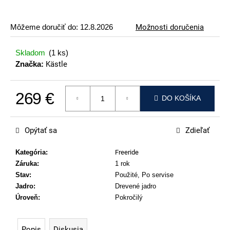
p
o
Môžeme doručiť do:
12.8.2026
Možnosti doručenia
r
ú
Skladom
(1 ks)
č
Značka:
Kästle
a
m
269 €
e
DO KOŠÍKA
Jednotková cena:
ATOMIC
REDSTER
Opýtať sa
Zdieľať
J2(SPORT
HAUBER
EDITION)
Kategória
:
Freeride
Záruka
:
1 rok
89
€
Stav
:
Použité, Po servise
Jadro
:
Drevené jadro
Úroveň
:
Pokročilý
Popis
Diskusia