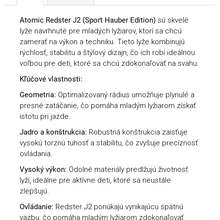
Atomic Redster J2 (Sport Hauber Edition)
sú skvelé
lyže navrhnuté pre mladých lyžiarov, ktorí sa chcú
zamerať na výkon a techniku. Tieto lyže kombinujú
rýchlosť, stabilitu a štýlový dizajn, čo ich robí ideálnou
voľbou pre deti, ktoré sa chcú zdokonaľovať na svahu.
Kľúčové vlastnosti:
Geometria:
Optimalizovaný rádius umožňuje plynulé a
presné zatáčanie, čo pomáha mladým lyžiarom získať
istotu pri jazde.
Jadro a konštrukcia:
Robustná konštrukcia zaisťuje
vysokú torznú tuhosť a stabilitu, čo zvyšuje precíznosť
ovládania.
Vysoký výkon:
Odolné materiály predlžujú životnosť
lyží, ideálne pre aktívne deti, ktoré sa neustále
zlepšujú.
Ovládanie:
Redster J2 ponúkajú vynikajúcu spätnú
väzbu, čo pomáha mladým lyžiarom zdokonaľovať