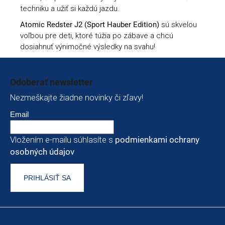
techniku a užiť si každú jazdu.
Atomic Redster J2 (Sport Hauber Edition)
sú skvelou
voľbou pre deti, ktoré túžia po zábave a chcú
dosiahnuť výnimočné výsledky na svahu!
Zápätie
Odoberať newsletter
Nezmeškajte žiadne novinky či zľavy!
Email
Vložením e-mailu súhlasíte s
podmienkami ochrany
osobných údajov
PRIHLÁSIŤ SA