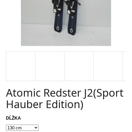
t
e
n
á
j
s
ť
?
Atomic Redster J2(Sport
Hauber Edition)
HĽADAŤ
DĹŽKA
O
d