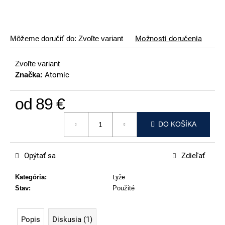
p
o
r
Môžeme doručiť do:
Zvoľte variant
Možnosti doručenia
ú
č
Zvoľte variant
a
Značka:
Atomic
m
e
od
89 €
VOLKL
Jednotková cena:
RACETIGER
DO KOŠÍKA
SL
12
WORLDCUP
Opýtať sa
Zdieľať
369
€
Kategória
:
Lyže
Stav
:
Použité
Popis
Diskusia (1)