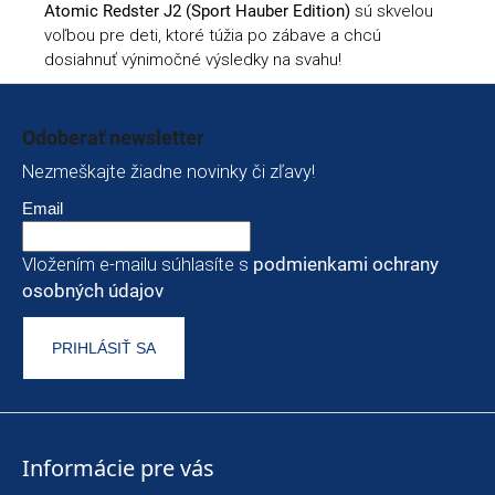
Atomic Redster J2 (Sport Hauber Edition)
sú skvelou
voľbou pre deti, ktoré túžia po zábave a chcú
dosiahnuť výnimočné výsledky na svahu!
Zápätie
Odoberať newsletter
Nezmeškajte žiadne novinky či zľavy!
Email
Vložením e-mailu súhlasíte s
podmienkami ochrany
osobných údajov
PRIHLÁSIŤ SA
Informácie pre vás