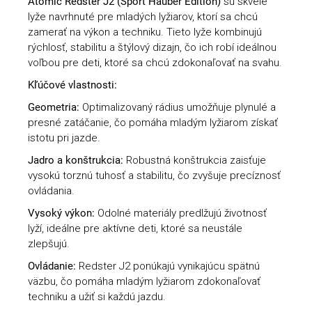
Atomic Redster J2 (Sport Hauber Edition)
sú skvelé
lyže navrhnuté pre mladých lyžiarov, ktorí sa chcú
zamerať na výkon a techniku. Tieto lyže kombinujú
rýchlosť, stabilitu a štýlový dizajn, čo ich robí ideálnou
voľbou pre deti, ktoré sa chcú zdokonaľovať na svahu.
Kľúčové vlastnosti:
Geometria:
Optimalizovaný rádius umožňuje plynulé a
presné zatáčanie, čo pomáha mladým lyžiarom získať
istotu pri jazde.
Jadro a konštrukcia:
Robustná konštrukcia zaisťuje
vysokú torznú tuhosť a stabilitu, čo zvyšuje precíznosť
ovládania.
Vysoký výkon:
Odolné materiály predlžujú životnosť
lyží, ideálne pre aktívne deti, ktoré sa neustále
zlepšujú.
Ovládanie:
Redster J2 ponúkajú vynikajúcu spätnú
väzbu, čo pomáha mladým lyžiarom zdokonaľovať
techniku a užiť si každú jazdu.