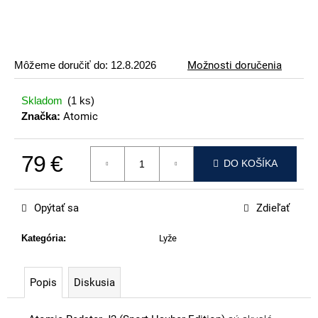
p
o
r
ú
Môžeme doručiť do:
12.8.2026
Možnosti doručenia
č
a
Skladom
(1 ks)
m
Značka:
Atomic
e
79 €
VOLKL
DO KOŠÍKA
RACETIGER
Jednotková cena:
SL
12
Opýtať sa
Zdieľať
WORLDCUP
369
Kategória
:
Lyže
€
Popis
Diskusia