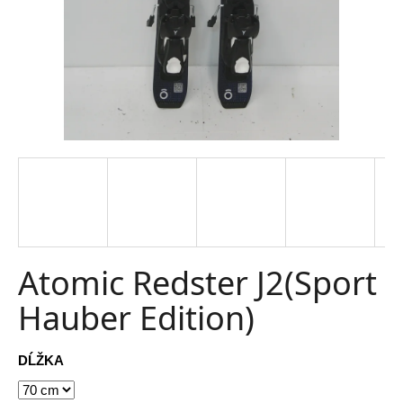
t
e
n
á
j
s
ť
?
Atomic Redster J2(Sport
Hauber Edition)
HĽADAŤ
DĹŽKA
O
d