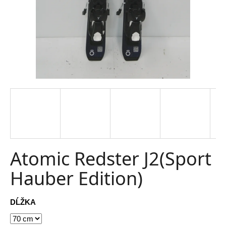
t
e
n
á
j
s
ť
?
Atomic Redster J2(Sport
Hauber Edition)
HĽADAŤ
DĹŽKA
O
d