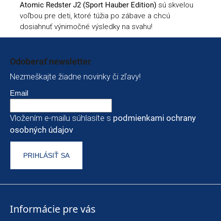
Atomic Redster J2 (Sport Hauber Edition)
sú skvelou
voľbou pre deti, ktoré túžia po zábave a chcú
dosiahnuť výnimočné výsledky na svahu!
Zápätie
Odoberať newsletter
Nezmeškajte žiadne novinky či zľavy!
Email
Vložením e-mailu súhlasíte s
podmienkami ochrany
osobných údajov
PRIHLÁSIŤ SA
Informácie pre vás