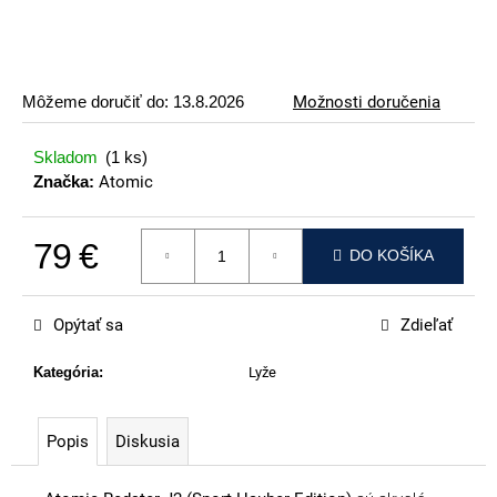
p
o
r
ú
Môžeme doručiť do:
13.8.2026
Možnosti doručenia
č
a
Skladom
(1 ks)
m
Značka:
Atomic
e
79 €
VOLKL
DO KOŠÍKA
RTM
Jednotková cena:
99
€
Opýtať sa
Zdieľať
Kategória
:
Lyže
Popis
Diskusia