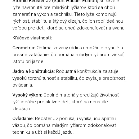
Atomic Redster J2 (Sport Hauber Edition)
sú skvelé
lyže navrhnuté pre mladých lyžiarov, ktorí sa chcú
zamerať na výkon a techniku. Tieto lyže kombinujú
rýchlosť, stabilitu a štýlový dizajn, čo ich robí ideálnou
voľbou pre deti, ktoré sa chcú zdokonaľovať na svahu.
Kľúčové vlastnosti:
Geometria:
Optimalizovaný rádius umožňuje plynulé a
presné zatáčanie, čo pomáha mladým lyžiarom získať
istotu pri jazde.
Jadro a konštrukcia:
Robustná konštrukcia zaisťuje
vysokú torznú tuhosť a stabilitu, čo zvyšuje precíznosť
ovládania.
Vysoký výkon:
Odolné materiály predlžujú životnosť
lyží, ideálne pre aktívne deti, ktoré sa neustále
zlepšujú.
Ovládanie:
Redster J2 ponúkajú vynikajúcu spätnú
väzbu, čo pomáha mladým lyžiarom zdokonaľovať
techniku a užiť si každú jazdu.