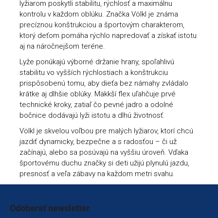
lyžiarom poskytli stabilitu, rýchlosť a maximálnu
kontrolu v každom oblúku. Značka Völkl je známa
precíznou konštrukciou a športovým charakterom,
ktorý deťom pomáha rýchlo napredovať a získať istotu
aj na náročnejšom teréne.
Lyže ponúkajú výborné držanie hrany, spoľahlivú
stabilitu vo vyšších rýchlostiach a konštrukciu
prispôsobenú tomu, aby dieťa bez námahy zvládalo
krátke aj dlhšie oblúky. Mäkkší flex uľahčuje prvé
technické kroky, zatiaľ čo pevné jadro a odolné
bočnice dodávajú lyži istotu a dlhú životnosť.
Völkl je skvelou voľbou pre malých lyžiarov, ktorí chcú
jazdiť dynamicky, bezpečne a s radosťou – či už
začínajú, alebo sa posúvajú na vyššiu úroveň. Vďaka
športovému duchu značky si deti užijú plynulú jazdu,
presnosť a veľa zábavy na každom metri svahu.
Zápätie
Odoberať newsletter