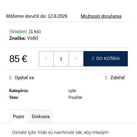
p
o
Môžeme doručiť do:
12.8.2026
Možnosti doručenia
r
ú
Skladom
(1 ks)
č
Značka:
Völkl
a
m
85 €
e
DO KOŠÍKA
Jednotková cena:
VOLKL
RACETIGER
Opýtať sa
Zdieľať
SL
12
WORLDCUP
Kategória
:
Lyže
Stav
:
Použité
369
€
Popis
Diskusia
Detské lyže Völkl sú navrhnuté tak, aby mladým