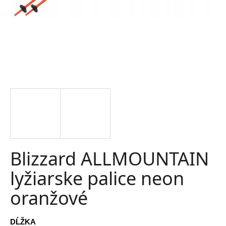
t
e
n
á
j
s
ť
?
Blizzard ALLMOUNTAIN
lyžiarske palice neon
HĽADAŤ
oranžové
O
d
DĹŽKA