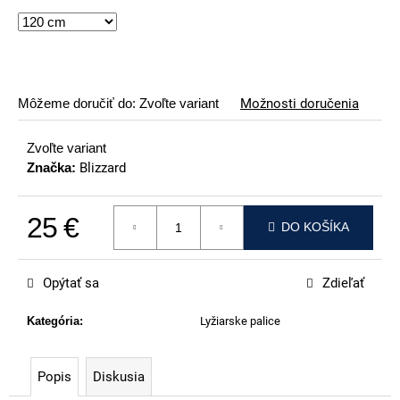
p
o
r
ú
č
Môžeme doručiť do:
Zvoľte variant
Možnosti doručenia
a
m
Zvoľte variant
Značka:
Blizzard
e
VOLKL
RACETIGER
25 €
DO KOŠÍKA
GS
Jednotková cena:
89
€
Opýtať sa
Zdieľať
Kategória
:
Lyžiarske palice
Popis
Diskusia