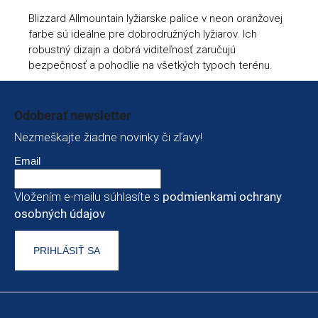
Blizzard Allmountain lyžiarske palice v neon oranžovej
farbe sú ideálne pre dobrodružných lyžiarov. Ich
robustný dizajn a dobrá viditeľnosť zaručujú
bezpečnosť a pohodlie na všetkých typoch terénu.
Zápätie
Odoberať newsletter
Nezmeškajte žiadne novinky či zľavy!
Email
Vložením e-mailu súhlasíte s
podmienkami ochrany
osobných údajov
PRIHLÁSIŤ SA