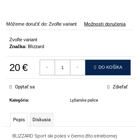
p
o
r
Môžeme doručiť do:
Zvoľte variant
Možnosti doručenia
ú
č
Zvoľte variant
a
Značka:
Blizzard
m
e
20 €
DO KOŠÍKA
VOLKL
Jednotková cena:
RACETIGER
GS
Opýtať sa
Zdieľať
89
€
Kategória
:
Lyžiarske palice
Popis
Diskusia
BLIZZARD Sport ski poles v čierno-žlto-striebornej