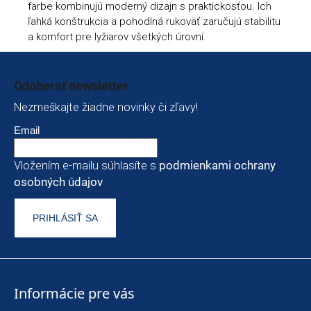
farbe kombinujú moderný dizajn s praktickosťou. Ich
ľahká konštrukcia a pohodlná rukoväť zaručujú stabilitu
a komfort pre lyžiarov všetkých úrovní.
Zápätie
Odoberať newsletter
Nezmeškajte žiadne novinky či zľavy!
Email
Vložením e-mailu súhlasíte s
podmienkami ochrany
osobných údajov
PRIHLÁSIŤ SA
Informácie pre vás