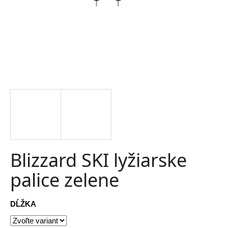
t
e
n
á
j
s
ť
?
Blizzard SKI lyžiarske
palice zelene
HĽADAŤ
DĹŽKA
O
d