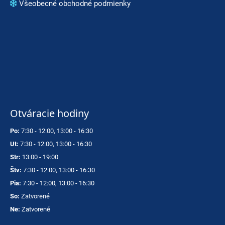
p
Všeobecné obchodné podmienky
o
r
ú
č
a
m
e
Otváracie hodiny
VOLKL
RACETIGER
SL
Po:
7:30 - 12:00, 13:00 - 16:30
12
Ut:
7:30 - 12:00, 13:00 - 16:30
WORLDCUP
Str:
13:00 - 19:00
369
€
Štv:
7:30 - 12:00, 13:00 - 16:30
Pia:
7:30 - 12:00, 13:00 - 16:30
So:
Zatvorené
Ne:
Zatvorené