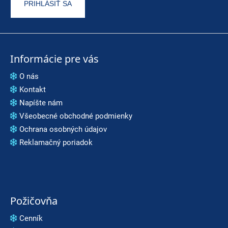
t
PRIHLÁSIŤ SA
e
n
á
Informácie pre vás
j
O nás
s
Kontakt
Napíšte nám
ť
Všeobecné obchodné podmienky
?
Ochrana osobných údajov
Reklamačný poriadok
HĽADAŤ
Požičovňa
O
d
Cenník