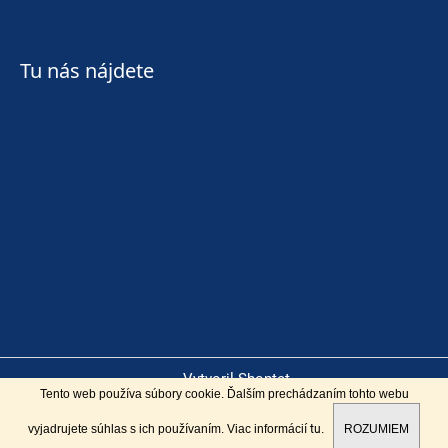
Tu nás nájdete
Vytvoril Shoptet
Tento web používa súbory cookie. Ďalším prechádzaním tohto webu
Copyright 2026
Lyžiarsky blšák
. Všetky práva vyhradené.
vyjadrujete súhlas s ich používaním. Viac informácií
tu
.
ROZUMIEM