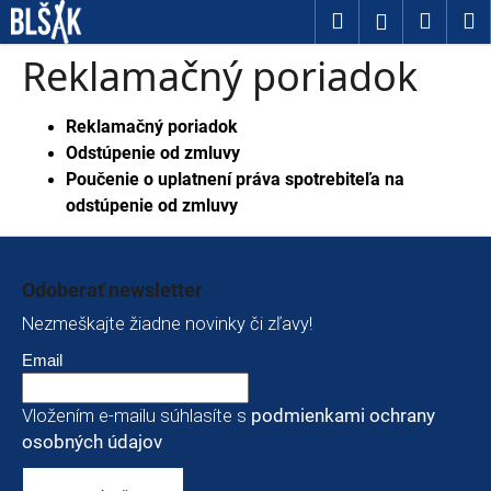
Košík
Prejsť na obsah
Hľadať
Nákup
M
Prihláseni
Späť
Späť
Reklamačný poriadok
Č
Reklamačný poriadok
o
Odstúpenie od zmluvy
p
Poučenie o uplatnení práva spotrebiteľa na
odstúpenie od zmluvy
o
Zápätie
t
r
Odoberať newsletter
e
Nezmeškajte žiadne novinky či zľavy!
b
Email
u
Vložením e-mailu súhlasíte s
podmienkami ochrany
j
osobných údajov
e