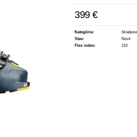
399 €
Jednotková cena:
Kategória
:
Skialpov
Stav
:
Nové
Flex index
:
110