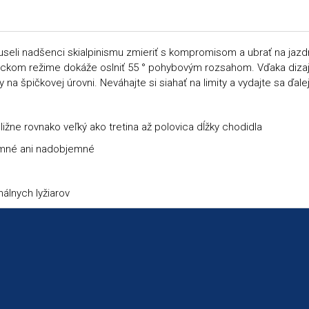
seli nadšenci skialpinismu zmieriť s kompromisom a ubrať na jazdný
ristickom režime dokáže oslniť 55 ° pohybovým rozsahom. Vďaka di
a špičkovej úrovni. Neváhajte si siahať na limity a vydajte sa ďalej,
ližne rovnako veľký ako tretina až polovica dĺžky chodidla
jemné ani nadobjemné
álnych lyžiarov