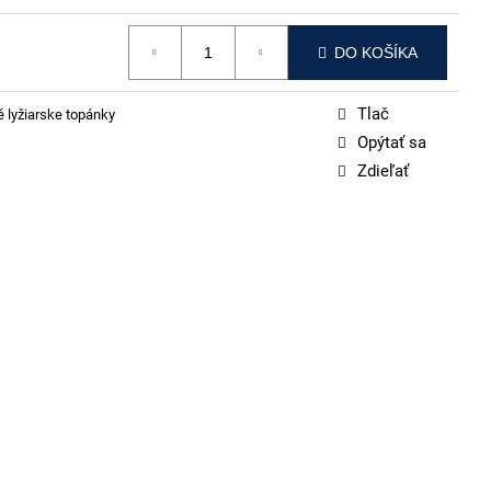
DO KOŠÍKA
Tlač
é lyžiarske topánky
Opýtať sa
Zdieľať