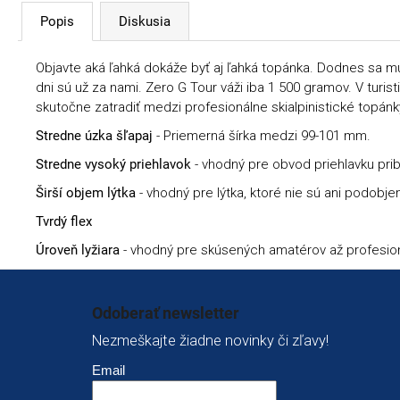
Popis
Diskusia
Objavte aká ľahká dokáže byť aj ľahká topánka. Dodnes sa mu
dni sú už za nami. Zero G Tour váži iba 1 500 gramov. V tu
skutočne zatradiť medzi profesionálne skialpinistické topánky n
Stredne úzka šľapaj
- Priemerná šírka medzi 99-101 mm.
Stredne vysoký priehlavok
- vhodný pre obvod priehlavku prib
Širší objem lýtka
- vhodný pre lýtka, ktoré nie sú ani podob
Tvrdý flex
Úroveň lyžiara
- vhodný pre skúsených amatérov až profesion
Zápätie
Odoberať newsletter
Nezmeškajte žiadne novinky či zľavy!
Email