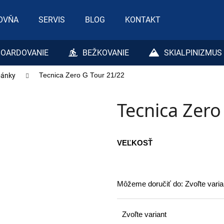
OVŇA
SERVIS
BLOG
KONTAKT
Čo potrebujete nájsť?
OARDOVANIE
BEŽKOVANIE
SKIALPINIZMUS
pánky
Tecnica Zero G Tour 21/22
HĽADAŤ
Tecnica Zero
Odporúčame
VEĽKOSŤ
Môžeme doručiť do:
Zvoľte varia
Zvoľte variant